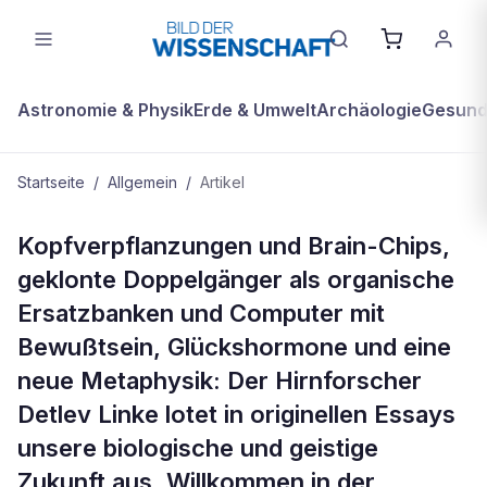
Astronomie & Physik
Erde & Umwelt
Archäologie
Gesundh
Startseite
/
Allgemein
/
Artikel
ALLGEMEIN
Kopfverpflanzungen und Brain-Chips,
Neugier und Neuronen: „Einsteins
geklonte Doppelgänger als organische
Doppelgänger" von Detlev Linke
Ersatzbanken und Computer mit
Bewußtsein, Glückshormone und eine
neue Metaphysik: Der Hirnforscher
Detlev Linke lotet in originellen Essays
unsere biologische und geistige
Zukunft aus. Willkommen in der