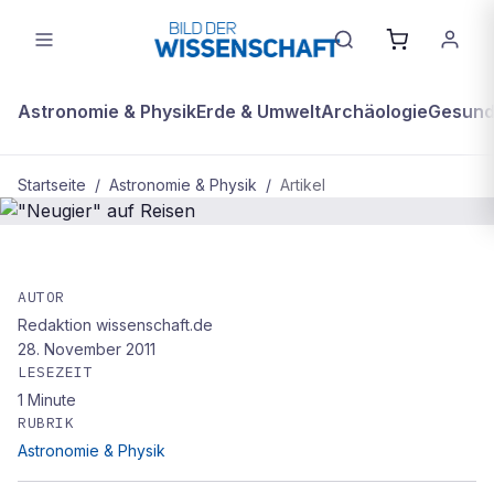
Astronomie & Physik
Erde & Umwelt
Archäologie
Gesundh
Startseite
/
Astronomie & Physik
/
Artikel
ASTRONOMIE & PHYSIK
"Neugier" auf Reisen
AUTOR
Redaktion wissenschaft.de
28. November 2011
LESEZEIT
1
Minute
RUBRIK
Astronomie & Physik