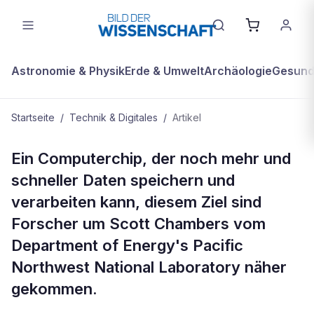
Astronomie & Physik
Erde & Umwelt
Archäologie
Gesundh
Startseite
/
Technik & Digitales
/
Artikel
TECHNIK & DIGITALES
Ein Computerchip, der noch mehr und
Neues magnetisches
schneller Daten speichern und
Halbleitermaterial für schnelle
verarbeiten kann, diesem Ziel sind
Computerchips
Forscher um Scott Chambers vom
Department of Energy's Pacific
Northwest National Laboratory näher
gekommen.