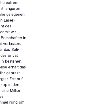
che extrem
it längeren
nahe gelegenen
en Laser-
ent des
 damit wir
 Botschaften in
t verlassen.
r das Seti-
des privat
eln bestehen,
ise erhält das
 Uhr genutzt
ter Zeit auf
skop in den
eine Million
es
immel rund um