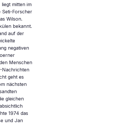
liegt mitten im
 Seti-Forscher
as Wilson.
ekülen bekannt.
and auf der
ickelte
lang negativen
Hoerner
t den Menschen
V-Nachrichten
cht geht es
vom nächsten
esandten
ie gleichen
absichtlich
hte 1974 das
hse und Jan