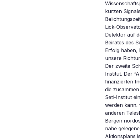
Wissenschafts
kurzen Signal
Belichtungszei
Lick-Observato
Detektor auf d
Beirates des Se
Erfolg haben, 
unsere Richtun
Der zweite Sch
Institut. Der 
finanzierten I
die zusammen e
Seti-Institut 
werden kann. 
anderen Telesk
Bergen nordöst
nahe gelegene
Aktionsplans 