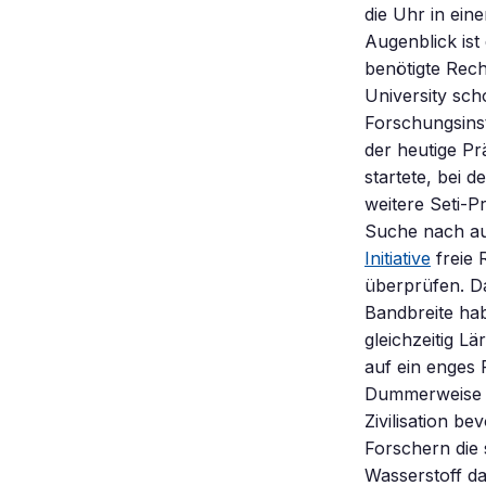
die Uhr in ei
Augenblick ist
benötigte Rech
University sch
Forschungsinst
der heutige Pr
startete, bei 
weitere Seti-Pr
Suche nach auß
Initiative
freie 
überprüfen. Da
Bandbreite ha
gleichzeitig Lä
auf ein enges 
Dummerweise w
Zivilisation b
Forschern die 
Wasserstoff da