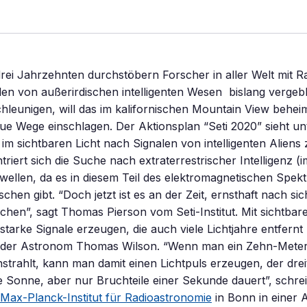
drei Jahrzehnten durchstöbern Forscher in aller Welt mit R
len von außerirdischen intelligenten Wesen  bislang vergeb
leunigen, will das im kalifornischen Mountain View beheim
 neue Wege einschlagen. Der Aktionsplan “Seti 2020” sieht u
 im sichtbaren Licht nach Signalen von intelligenten Aliens
triert sich die Suche nach extraterrestrischer Intelligenz (
owellen, da es in diesem Teil des elektromagnetischen Spe
chen gibt. “Doch jetzt ist es an der Zeit, ernsthaft nach si
chen”, sagt Thomas Pierson vom Seti-Institut. Mit sichtbar
 starke Signale erzeugen, die auch viele Lichtjahre entfern
gt der Astronom Thomas Wilson. “Wenn man ein Zehn-Meter
strahlt, kann man damit einen Lichtpuls erzeugen, der dre
 die Sonne, aber nur Bruchteile einer Sekunde dauert”, schre
Max-Planck-Institut für Radioastronomie
in Bonn in einer 