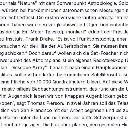
journals “Nature” mit dem Schwerpunkt Astrobiologie. Sol
e würden bei herkömmlichen astronomischen Messungen m
ten nicht erfasst. Die ersten Versuche laufen bereits: “Im 
rium haben wir einen vergleichsweise billigen und einfach
as dortige Ein-Meter-Teleskop montiert”, erklärt der Präsid
ti-Instituts, Frank Drake. “Es ist voll funktionstüchtig, aber
brauchen wir die Hilfe der Außerirdischen: Sie müssen ihre
g schicken.” Doch darauf wollen sich die Seti-Foscher nich
werpunkt des Aktionsplans ist ein eigenes Radioteleskop fü
“Allen Telescope Array”  benannt nach einem Hauptsponsor 
nstituts  soll aus hunderten herkömmlicher Satellitenschüss
ine Fläche von 10.000 Quadratmetern bilden. Auf diese We
ein relativ billiges Beobachtungsinstrument, das rund um die
“Im Augenblick leben wir von knappen Augenblicken geborg
open”, sagt Thomas Pierson. In zwei Jahren soll das Tele
lich von San Francisco mit der Arbeit beginnen und bis zu 
r Sterne unter die Lupe nehmen. Der dritte Schwerpunkt d
ist noch ehrgeiziger: Die Forscher planen, den gesamten H