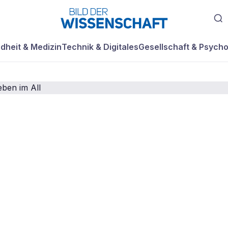
dheit & Medizin
Technik & Digitales
Gesellschaft & Psycho
ei der Suche na
m Leben im All