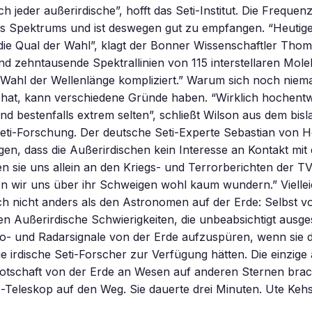
h jeder außerirdische”, hofft das Seti-Institut. Die Frequenz 
es Spektrums und ist deswegen gut zu empfangen. “Heutige
ie Qual der Wahl”, klagt der Bonner Wissenschaftler Thom
sind zehntausende Spektrallinien von 115 interstellaren Mol
 Wahl der Wellenlänge kompliziert.” Warum sich noch niem
 hat, kann verschiedene Gründe haben. “Wirklich hochentw
sind bestenfalls extrem selten”, schließt Wilson aus dem bis
Seti-Forschung. Der deutsche Seti-Experte Sebastian von 
en, dass die Außerirdischen kein Interesse an Kontakt mi
 sie uns allein an den Kriegs- und Terrorberichten der T
n wir uns über ihr Schweigen wohl kaum wundern.” Viellei
ch nicht anders als den Astronomen auf der Erde: Selbst 
en Außerirdische Schwierigkeiten, die unbeabsichtigt ausg
o- und Radarsignale von der Erde aufzuspüren, wenn sie d
e irdische Seti-Forscher zur Verfügung hätten. Die einzige 
otschaft von der Erde an Wesen auf anderen Sternen brac
o-Teleskop auf den Weg. Sie dauerte drei Minuten. Ute Ke