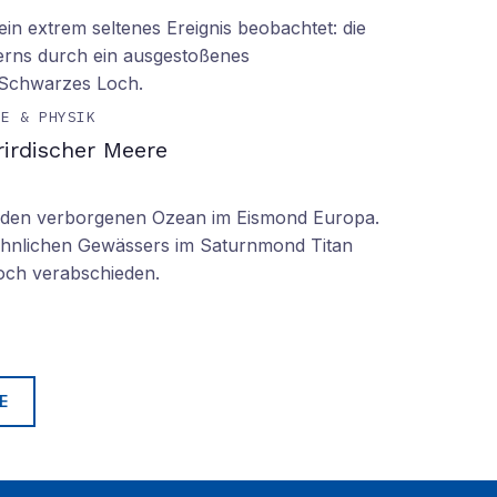
n extrem seltenes Ereignis beobachtet: die
erns durch ein ausgestoßenes
 Schwarzes Loch.
IE & PHYSIK
irdischer Meere
n den verborgenen Ozean im Eismond Europa.
 ähnlichen Gewässers im Saturnmond Titan
doch verabschieden.
E