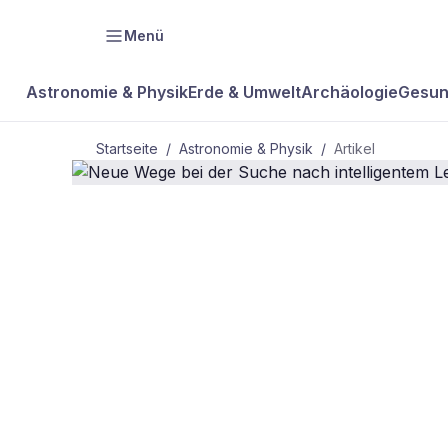
Menü
Astronomie & Physik
Erde & Umwelt
Archäologie
Gesun
Startseite
/
Astronomie & Physik
/
Artikel
ASTRONOMIE & PHYSIK
Neue Wege b
intelligente