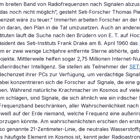
nem breiten Band von Radiofrequenzen nach Signalen abzu
 das noch nicht möglich”, gesteht Seti-Forscher Thomas Pie
enzeit wäre zu teuer.” Immerhin arbeiten Forscher an der 
on daran, den Plan in die Tat umzusetzen. Auch an andere
ituten läuft die Suche nach den Brüdern von E. T. auf Hoc
äsident des Seti-Instituts Frank Drake am 8. April 1960 das
dem er zwei wenige Lichtjahre entfernte Sterne abhörte, ga
ojekte. Mittlerweile helfen sogar 2,75 Millionen Internet-Nu
erirdischer Intelligenz. Sie stellen als Teilnehmer der
SET
Rechenzeit ihrer PCs zur Verfügung, um verdächtige Signa
bei konzentrieren sich die Forscher auf Signale, die eine g
ben. Während natürliche Krachmacher im Kosmos auf viel
rm schlagen, sind Signale, die sich ähnlich wie ein irdische
Frequenzband beschränken, aller Wahrscheinlichkeit nach 
eiß auf der Erde niemand, welche Frequenz eine außerir
evorzugen könnte. Am wahrscheinlichsten erschien den erste
so genannte 21-Zentimeter-Linie, die neutrales Wasserstoff
s häufigste Element im Kosmos ist, kennt jeder Radioastro