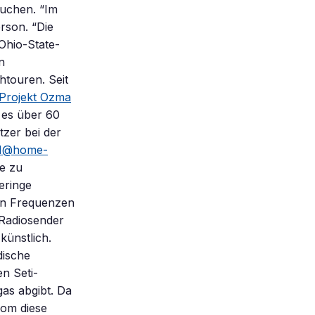
suchen. “Im
rson. “Die
Ohio-State-
n
htouren. Seit
Projekt Ozma
b es über 60
tzer bei der
I@home-
le zu
eringe
en Frequenzen
r Radiosender
künstlich.
dische
n Seti-
gas abgibt. Da
nom diese