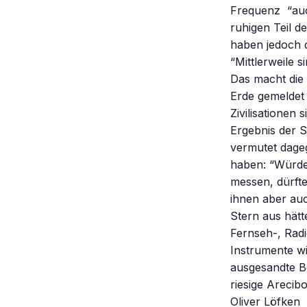
Frequenz  “auc
ruhigen Teil d
haben jedoch d
“Mittlerweile 
Das macht die
Erde gemeldet
Zivilisationen 
Ergebnis der 
vermutet dageg
haben: “Würden
messen, dürfte
ihnen aber au
Stern aus hätt
Fernseh-, Radi
Instrumente wi
ausgesandte B
riesige Arecib
Oliver Löfken