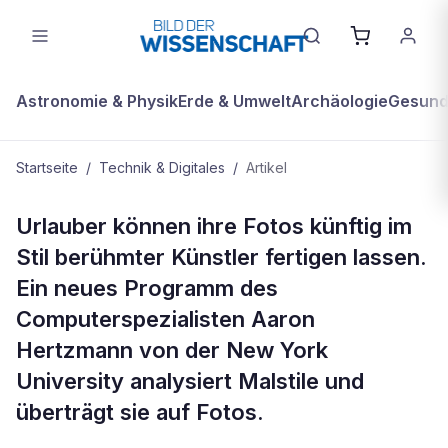
Astronomie & Physik
Erde & Umwelt
Archäologie
Gesundh
Startseite
/
Technik & Digitales
/
Artikel
TECHNIK & DIGITALES
Urlauber können ihre Fotos künftig im
Neue Software macht ein
Stil berühmter Künstler fertigen lassen.
Urlaubsfoto zum Gemälde
Ein neues Programm des
Computerspezialisten Aaron
Hertzmann von der New York
University analysiert Malstile und
überträgt sie auf Fotos.