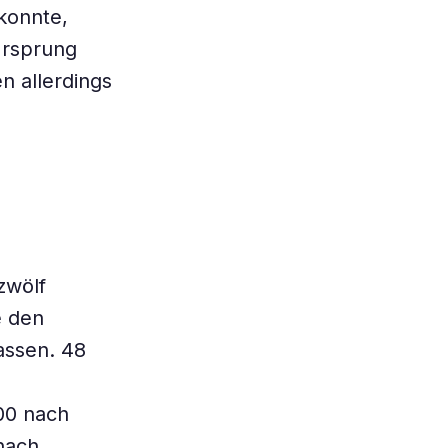
 konnte,
Ursprung
n allerdings
zwölf
e den
assen. 48
500 nach
nach