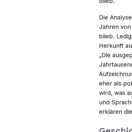
blieb.
Die Analyse
Jahren von 
blieb. Ledi
Herkunft au
„Die ausgepr
Jahrtausend
Aufzeichnun
eher als po
wird, was a
und Sprache
erklären di
Geschic