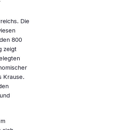
reichs. Die
wiesen
s den 800
 zeigt
gelegten
onomischer
s Krause.
den
 und
im