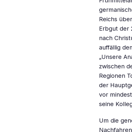
Frühmittelal
germanisch
Reichs über
Erbgut der 
nach Christ
auffällig d
„Unsere Ana
zwischen de
Regionen To
der Hauptge
vor mindest
seine Kolle
Um die gene
Nachfahren