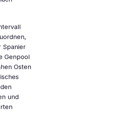
tervall
zuordnen,
r Spanier
che Genpool
ahen Osten
tisches
 den
len und
rten