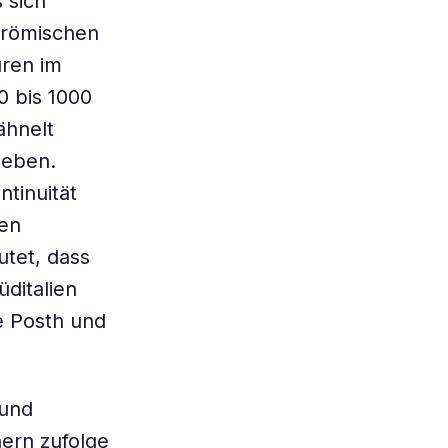
 sich
trömischen
uren im
0 bis 1000
ähnelt
leben.
tinuität
den
utet, dass
ditalien
e Posth und
 und
ern zufolge