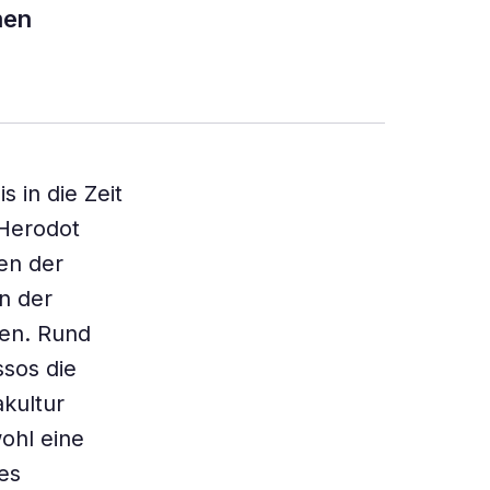
men
 in die Zeit
 Herodot
ren der
n der
ien. Rund
ssos die
akultur
ohl eine
es