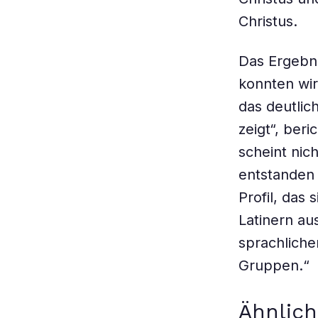
Christus.
Das Ergebni
konnten wi
das deutli
zeigt“, ber
scheint ni
entstanden 
Profil, das
Latinern au
sprachlich
Gruppen.“
Ähnlic