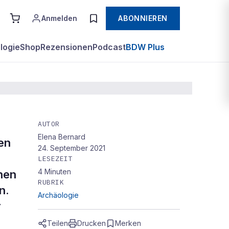
Anmelden
ABONNIEREN
logie
Shop
Rezensionen
Podcast
BDW Plus
AUTOR
Elena Bernard
 der
en
24. September 2021
LESEZEIT
4
Minuten
hen
RUBRIK
n.
Archäologie
r
Teilen
Drucken
Merken