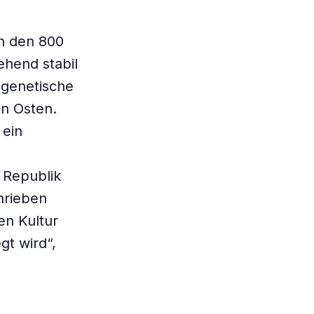
in den 800
ehend stabil
 genetische
en Osten.
 ein
 Republik
hrieben
en Kultur
t wird“,
l