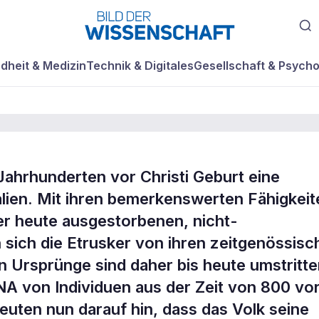
dheit & Medizin
Technik & Digitales
Gesellschaft & Psycho
 Jahrhunderten vor Christi Geburt eine
se zum Ursprung
alien. Mit ihren bemerkenswerten Fähigkeit
ner heute ausgestorbenen, nicht-
sich die Etrusker von ihren zeitgenössisc
 Ursprünge sind daher bis heute umstritte
A von Individuen aus der Zeit von 800 vo
euten nun darauf hin, dass das Volk seine