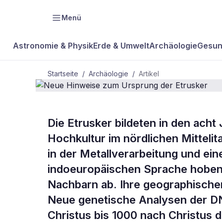
Menü
Astronomie & Physik
Erde & Umwelt
Archäologie
Gesun
Startseite
/
Archäologie
/
Artikel
ARCHÄOLOGIE
Die Etrusker bildeten in den acht
Neue Hinwei
Hochkultur im nördlichen Mittelit
in der Metallverarbeitung und ei
Etrusker
indoeuropäischen Sprache hoben 
Nachbarn ab. Ihre geographischen
Neue genetische Analysen der DN
Christus bis 1000 nach Christus d