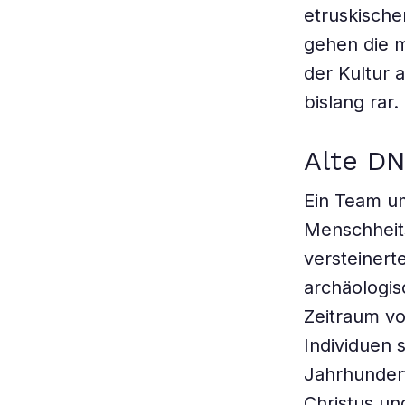
etruskische
gehen die 
der Kultur 
bislang rar.
Alte DN
Ein Team um
Menschheits
versteinert
archäologis
Zeitraum vo
Individuen 
Jahrhundert
Christus un