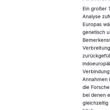
Ein großer 
Analyse zuf
Europas wäh
genetisch u
Bemerkenswe
Verbreitun
zurückgefüh
indoeuropäi
Verbindung 
Annahmen i
die Forsche
bei denen 
gleichzeiti