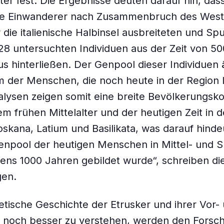
ter fest. Die Ergebnisse deuten darauf hin, dass
e Einwanderer nach Zusammenbruch des Wes
 die italienische Halbinsel ausbreiteten und Sp
28 untersuchten Individuen aus der Zeit von 50
us hinterließen. Der Genpool dieser Individuen 
em der Menschen, die noch heute in der Region 
lysen zeigen somit eine breite Bevölkerungskon
m frühen Mittelalter und der heutigen Zeit in 
skana, Latium und Basilikata, was darauf hinde
npool der heutigen Menschen in Mittel- und Sü
ens 1000 Jahren gebildet wurde“, schreiben di
gen.
tische Geschichte der Etrusker und ihrer Vor-
 noch besser zu verstehen, werden den Forsch