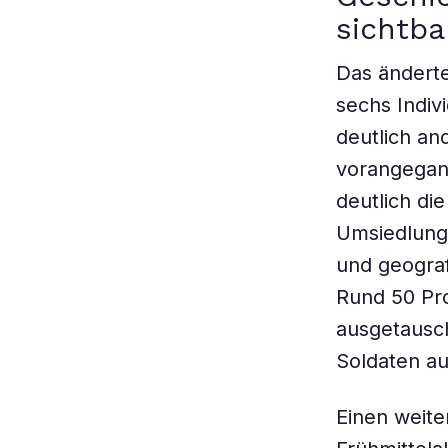
sichtba
Das änderte
sechs Indiv
deutlich an
vorangegan
deutlich di
Umsiedlung
und geograf
Rund 50 Pr
ausgetausch
Soldaten au
Einen weite