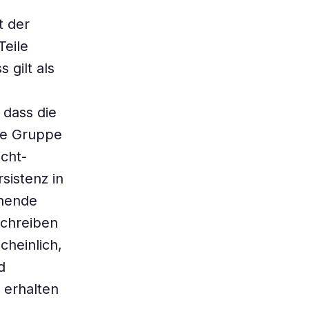
t der
Teile
 gilt als
 dass die
se Gruppe
icht-
sistenz in
chende
schreiben
cheinlich,
d
 erhalten