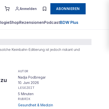
Anmelden
ABONNIEREN
logie
Shop
Rezensionen
Podcast
BDW Plus
solche Keimbahn-Editierung ist jedoch riskant und
AUTOR
Nadja Podbregar
 zu
10. Juni 2026
LESEZEIT
5
Minuten
RUBRIK
Gesundheit & Medizin