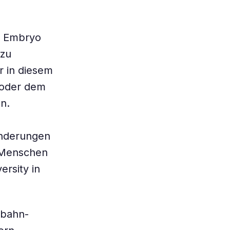
n Embryo
 zu
r in diesem
 oder dem
n.
änderungen
 Menschen
ersity in
mbahn-