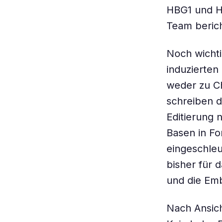
HBG1 und HB
Team berich
Noch wichti
induzierten
weder zu C
schreiben d
Editierung 
Basen in Fo
eingeschleu
bisher für 
und die Emb
Nach Ansich