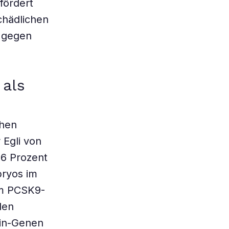
fördert
chädlichen
e gegen
als
chen
Egli von
76 Prozent
bryos im
im PCSK9-
den
in-Genen