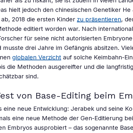
aher als zu riskant, sie ist zudem in vielen Län
as hielt jedoch den chinesischen Genetiker He 
 ab, 2018 die ersten Kinder
zu präsentieren
, d
Methode editiert worden war. Nach internationale
orscher für seine nicht autorisierten Embryon
d musste drei Jahre im Gefängnis absitzen. Viel
einen
globalen Verzicht
auf solche Keimbahn-Eing
is die Methoden ausgereifter und die langfristi
chätzbar sind.
Test von Base-Editing beim E
es eine neue Entwicklung: Jerabek und seine Ko
als eine neue Methode der Gen-Editierung bei
n Embryos ausprobiert – das sogenannte Base-