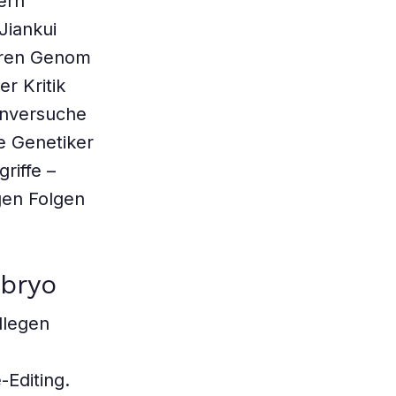
dern
Jiankui
eren Genom
r Kritik
enversuche
e Genetiker
riffe –
gen Folgen
mbryo
llegen
Editing.