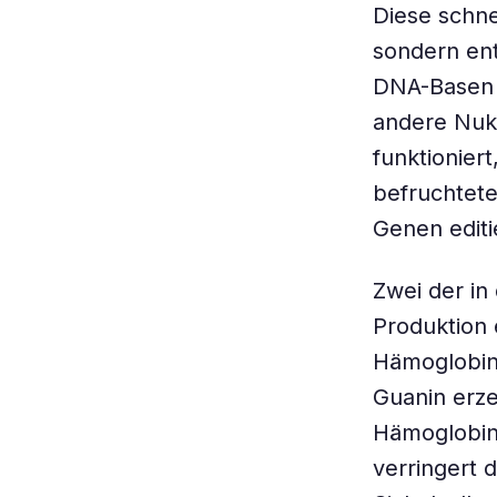
Diese schn
sondern ent
DNA-Basen a
andere Nukl
funktionier
befruchtete
Genen editi
Zwei der in
Produktion 
Hämoglobin
Guanin erze
Hämoglobin
verringert 