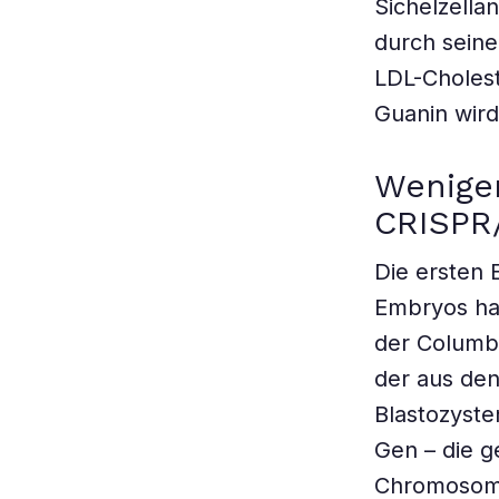
Sichelzella
durch seine
LDL-Choles
Guanin wird
Wenige
CRISPR
Die ersten 
Embryos hat
der Columbi
der aus de
Blastozyst
Gen – die g
Chromosome