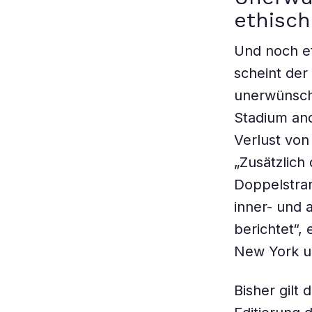
ethisc
Und noch e
scheint der
unerwünscht
Stadium and
Verlust vo
„Zusätzlich
Doppelstra
inner- und
berichtet“,
New York u
Bisher gilt