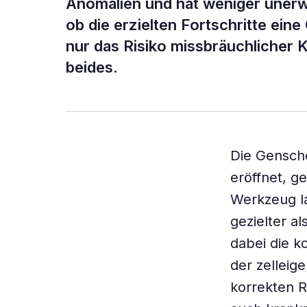
Anomalien und hat weniger unerwü
ob die erzielten Fortschritte ein
nur das Risiko missbräuchlicher 
beides.
Die Gensch
eröffnet, g
Werkzeug la
gezielter a
dabei die k
der zelleig
korrekten R