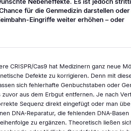
nschte Nebeneffekte. Es ist jedoch stritti
e Chance für die Genmedizin darstellen oder
Keimbahn-Eingriffe weiter erhöhen – oder
ere CRISPR/Cas9 hat Medizinern ganz neue Mö
enetische Defekte zu korrigieren. Denn mit die
ssen sich fehlerhafte Genbuchstaben oder Gen
ls zuvor aus dem Erbgut entfernen. Je nach Ver
orrekte Sequenz direkt eingefügt oder man über
enen DNA-Reparatur, die fehlenden DNA-Basen 
eihenfolge zu ergänzen. Theoretisch ließen si