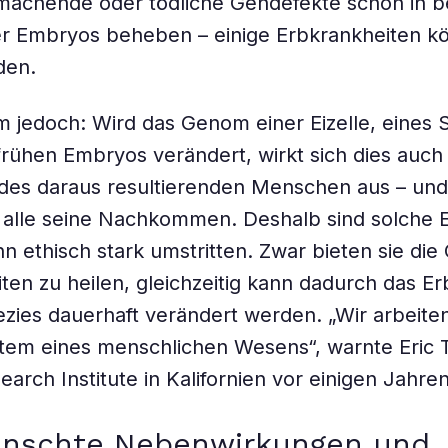
machende oder tödliche Gendefekte schon in b
er Embryos beheben – einige Erbkrankheiten k
den.
 jedoch: Wird das Genom einer Eizelle, eines
frühen Embryos verändert, wirkt sich dies auch 
des daraus resultierenden Menschen aus – und
uf alle seine Nachkommen. Deshalb sind solche Ei
n ethisch stark umstritten. Zwar bieten sie die
ten zu heilen, gleichzeitig kann dadurch das Er
zies dauerhaft verändert werden. „Wir arbeite
stem eines menschlichen Wesens“, warnte Eric
arch Institute in Kalifornien vor einigen Jahren
nschte Nebenwirkungen und