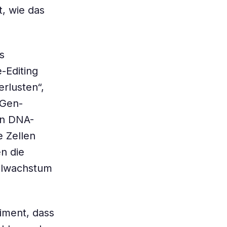
, wie das
s
-Editing
rlusten“,
 Gen-
en DNA-
 Zellen
n die
ellwachstum
iment, dass