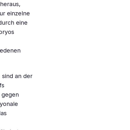
heraus,
ur einzelne
durch eine
bryos
hiedenen
 sind an der
fs
n gegen
ryonale
das