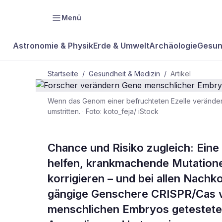
Menü
Astronomie & Physik
Erde & Umwelt
Archäologie
Gesun
Startseite
/
Gesundheit & Medizin
/
Artikel
Wenn das Genom einer befruchteten Ezelle verändert w
umstritten.
·
Foto: koto_feja/ iStock
GESUNDHEIT & MEDIZIN
Forscher ve
Chance und Risiko zugleich: Ein
helfen, krankmachende Mutation
menschlich
korrigieren – und bei allen Nac
gängige Genschere CRISPR/Cas ve
menschlichen Embryos getestete