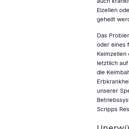
auch krank
Eizellen od
geheilt wer
Das Problem
oder eines 
Keimzellen 
letztlich a
die Keimbah
Erbkrankhei
unserer Spe
Betriebssy
Scripps Rese
Unerwü