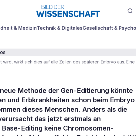
dheit & Medizin
Technik & Digitales
Gesellschaft & Psycho
ird, wirkt sich dies auf alle Zellen des späteren Embryo aus. Eine 
rändern Gene
e neue Methode der Gen-Editierung könnte
en und Erbkrankheiten schon beim Embryo
er Embryos
hkommen dieses Menschen. Anders als die
rursacht das jetzt erstmals an
 Base-Editing keine Chromosomen-