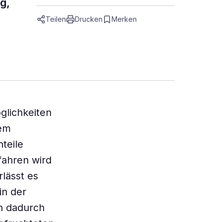
g,
Teilen
Drucken
Merken
glichkeiten
sem
teile
fahren wird
lässt es
in der
ch dadurch