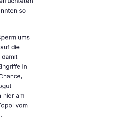
efruchteten
önnten so
 Spermiums
auf die
 damit
ngriffe in
 Chance,
bgut
n hier am
 Topol vom
.