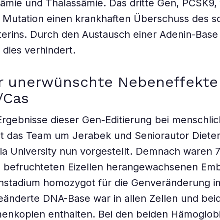
nämie und Thalassämie. Das dritte Gen, PCSK9, 
 Mutation einen krankhaften Überschuss des s
terins. Durch den Austausch einer Adenin-Bas
 dies verhindert.
r unerwünschte Nebeneffekte 
/Cas
Ergebnisse dieser Gen-Editierung bei menschli
 das Team um Jerabek und Seniorautor Dieter 
a University nun vorgestellt. Demnach waren 
n befruchteten Eizellen herangewachsenen Em
enstadium homozygot für die Genveränderung 
eänderte DNA-Base war in allen Zellen und bei
nkopien enthalten. Bei den beiden Hämoglob