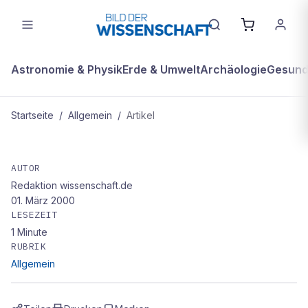
Astronomie & Physik
Erde & Umwelt
Archäologie
Gesundh
Startseite
/
Allgemein
/
Artikel
ALLGEMEIN
Neue Funde alter Schädel
AUTOR
Redaktion wissenschaft.de
01. März 2000
LESEZEIT
1
Minute
RUBRIK
Allgemein