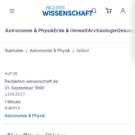
Astronomie & Physik
Erde & Umwelt
Archäologie
Gesundh
Startseite
/
Astronomie & Physik
/
Artikel
ASTRONOMIE & PHYSIK
Neue Elemente
AUTOR
Redaktion wissenschaft.de
01. September 1999
LESEZEIT
1
Minute
RUBRIK
Astronomie & Physik