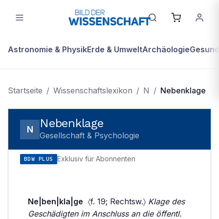
Astronomie & Physik
Erde & Umwelt
Archäologie
Gesundh
Startseite
/
Wissenschaftslexikon
/
N
/
Nebenklage
Nebenklage
N
Gesellschaft & Psychologie
Exklusiv für Abonnenten
BDW PLUS
Ne|ben|kla|ge
〈f. 19; Rechtsw.〉
Klage des
Geschädigten im Anschluss an die öffentl.