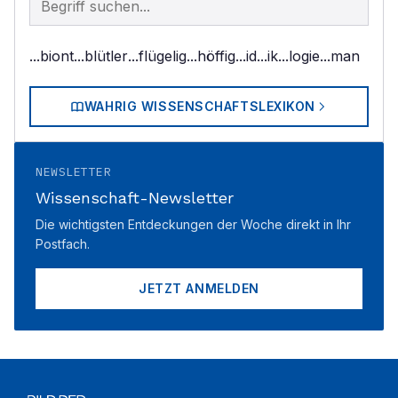
...biont
...blütler
...flügelig
...höffig
...id
...ik
...logie
...man
WAHRIG WISSENSCHAFTSLEXIKON
NEWSLETTER
Wissenschaft-Newsletter
Die wichtigsten Entdeckungen der Woche direkt in Ihr
Postfach.
JETZT ANMELDEN