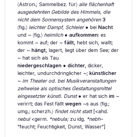
〈Astron.; Sammelbez. für〉
alle flächenhaft
ausgedehnten Gebilde des Himmels, die
nicht dem Sonnensystem angehören
3
〈fig.〉
leichter Dampf, Schleier
● bei
Nacht
und ~ 〈fig.〉
heimlich
●
aufkommen:
es
kommt ~ auf; der ~
fällt,
hebt sich, wallt;
der ~
hängt,
lagert, liegt über dem See; der
~ hat sich als Tau
niedergeschlagen
●
dichter,
dicker,
leichter, undurchdringlicher ~;
künstlicher
~
im Theater od. bei Musikveranstaltungen
zeitweise als optisches Gestaltungsmittel
eingesetzter künstl. Dunst
● er hat sich
im
~
verirrt; das Fest fällt
wegen
~s aus 〈fig.;
umg.; scherzh.〉
findet nicht statt
[<ahd.
nebul
<germ.
*nebula;
zu idg.
*nebh–
”feucht; Feuchtigkeit, Dunst, Wasser“]