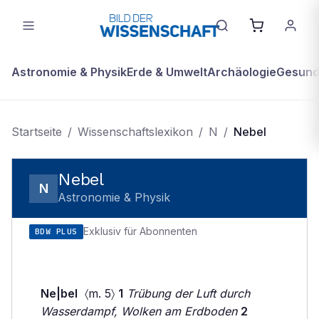
Astronomie & Physik
Erde & Umwelt
Archäologie
Gesundh
Startseite
/
Wissenschaftslexikon
/
N
/
Nebel
Nebel
N
Astronomie & Physik
Exklusiv für Abonnenten
BDW PLUS
Ne|bel
〈m. 5〉
1
Trübung der Luft durch
Wasserdampf, Wolken am Erdboden
2