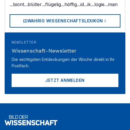
...biont
...blütler
...flügelig
...höffig
...id
...ik
...logie
...man
WAHRIG WISSENSCHAFTSLEXIKON
NEWSLETTER
Wissenschaft-Newsletter
Die wichtigsten Entdeckungen der Woche direkt in Ihr
Postfach.
JETZT ANMELDEN