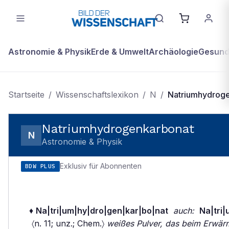
Astronomie & Physik
Erde & Umwelt
Archäologie
Gesundh
Startseite
/
Wissenschaftslexikon
/
N
/
Natriumhydrog
Natriumhydrogenkarbonat
N
Astronomie & Physik
Exklusiv für Abonnenten
BDW PLUS
♦
Na|tri|um|hy|dro|gen|kar|bo|nat
auch:
Na|tri
〈n. 11; unz.; Chem.〉
weißes Pulver, das beim Erwärm