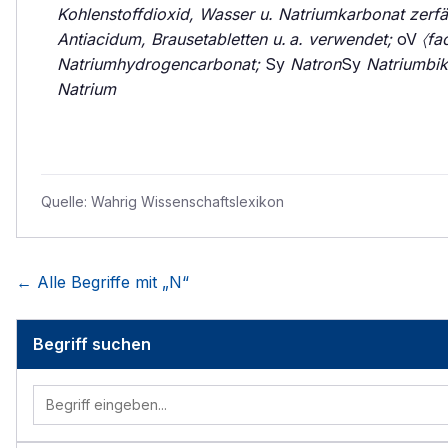
Kohlenstoffdioxid, Wasser u. Natriumkarbonat zerfäll
Antiacidum, Brausetabletten u. a. verwendet;
oV
〈fa
Natriumhydrogencarbonat;
Sy
Natron
Sy
Natriumbi
Natrium
Quelle:
Wahrig Wissenschaftslexikon
← Alle Begriffe mit „
N
“
Begriff suchen