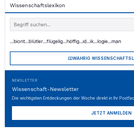
Wissenschaftslexikon
Begriff im Lexikon suchen
...biont
...blütler
...flügelig
...höffig
...id
...ik
...logie
...man
WAHRIG WISSENSCHAFTSL
NEWSLETTER
Wissenschaft-Newsletter
Die wichtigsten Entdeckungen der Woche direkt in Ihr Postfac
JETZT ANMELDEN