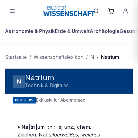
Astronomie & Physik
Erde & Umwelt
Archäologie
Gesundh
Startseite
/
Wissenschaftslexikon
/
N
/
Natrium
Natrium
N
Technik & Digitales
Exklusiv für Abonnenten
BDW PLUS
♦
Na|tri|um
〈n.; –s; unz.; chem.
Zeichen: Na〉
silberweißes, weiches