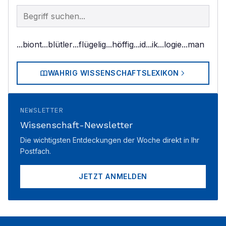
Begriff im Lexikon suchen
...biont
...blütler
...flügelig
...höffig
...id
...ik
...logie
...man
WAHRIG WISSENSCHAFTSLEXIKON
NEWSLETTER
Wissenschaft-Newsletter
Die wichtigsten Entdeckungen der Woche direkt in Ihr
Postfach.
JETZT ANMELDEN