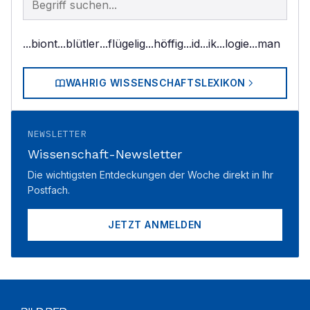
...biont
...blütler
...flügelig
...höffig
...id
...ik
...logie
...man
WAHRIG WISSENSCHAFTSLEXIKON
NEWSLETTER
Wissenschaft-Newsletter
Die wichtigsten Entdeckungen der Woche direkt in Ihr
Postfach.
JETZT ANMELDEN