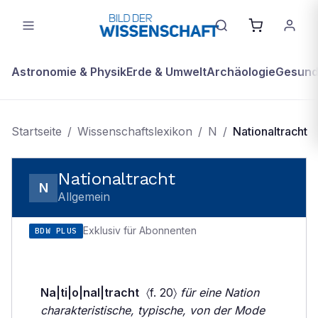
Astronomie & Physik
Erde & Umwelt
Archäologie
Gesundh
Startseite
/
Wissenschaftslexikon
/
N
/
Nationaltracht
Nationaltracht
N
Allgemein
Exklusiv für Abonnenten
BDW PLUS
Na|ti|o|nal|tracht
〈f. 20〉
für eine Nation
charakteristische, typische, von der Mode