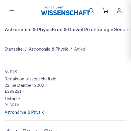
Astronomie & Physik
Erde & Umwelt
Archäologie
Gesundh
Startseite
/
Astronomie & Physik
/
Artikel
ASTRONOMIE & PHYSIK
Nasa-Satelliten bestimmen die
AUTOR
Redaktion wissenschaft.de
Aerosolverteilung in der
23. September 2002
Erdatmosphäre
LESEZEIT
1
Minute
RUBRIK
Astronomie & Physik