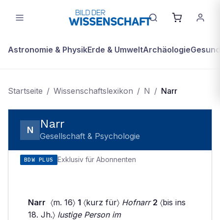
Astronomie & Physik
Erde & Umwelt
Archäologie
Gesundh
Startseite
/
Wissenschaftslexikon
/
N
/
Narr
Narr
N
Gesellschaft & Psychologie
Exklusiv für Abonnenten
BDW PLUS
Narr
〈m. 16〉
1
〈kurz für〉
Hofnarr
2
〈bis ins
18. Jh.〉
lustige Person im