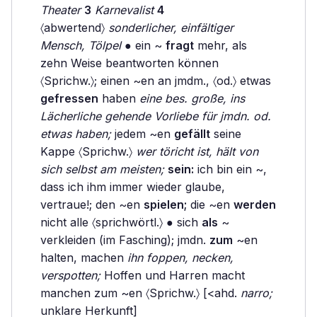
Theater
3
Karnevalist
4
〈abwertend〉
sonderlicher, einfältiger
Mensch, Tölpel
● ein ~
fragt
mehr, als
zehn Weise beantworten können
〈Sprichw.〉; einen ~en an jmdm., 〈od.〉 etwas
gefressen
haben
eine bes. große, ins
Lächerliche gehende Vorliebe für jmdn. od.
etwas haben;
jedem ~en
gefällt
seine
Kappe 〈Sprichw.〉
wer töricht ist, hält von
sich selbst am meisten;
sein:
ich bin ein ~,
dass ich ihm immer wieder glaube,
vertraue!; den ~en
spielen;
die ~en
werden
nicht alle 〈sprichwörtl.〉 ● sich
als
~
verkleiden (im Fasching); jmdn.
zum
~en
halten, machen
ihn foppen, necken,
verspotten;
Hoffen und Harren macht
manchen zum ~en 〈Sprichw.〉 [<ahd.
narro;
unklare Herkunft]