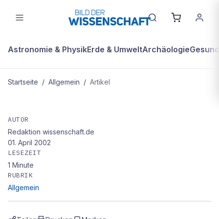
Astronomie & Physik
Erde & Umwelt
Archäologie
Gesundh
Startseite
/
Allgemein
/
Artikel
ALLGEMEIN
Narbige Wangen und wunde Nippel
AUTOR
Redaktion wissenschaft.de
01. April 2002
LESEZEIT
1
Minute
RUBRIK
Allgemein