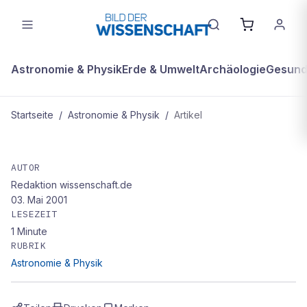
Astronomie & Physik
Erde & Umwelt
Archäologie
Gesundh
Startseite
/
Astronomie & Physik
/
Artikel
ASTRONOMIE & PHYSIK
Nanoröhren ordnen sich bereits bei
AUTOR
Redaktion wissenschaft.de
Ihrer Produktion
03. Mai 2001
LESEZEIT
1
Minute
RUBRIK
Astronomie & Physik