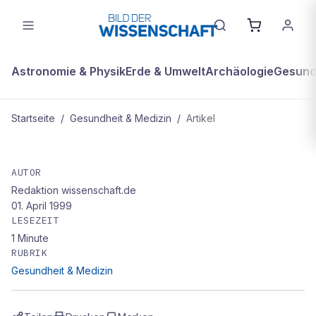
Astronomie & Physik
Erde & Umwelt
Archäologie
Gesundh
Startseite
/
Gesundheit & Medizin
/
Artikel
GESUNDHEIT & MEDIZIN
Nano-Magnete gegen Aids
AUTOR
Redaktion wissenschaft.de
01. April 1999
LESEZEIT
1
Minute
RUBRIK
Gesundheit & Medizin