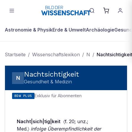
Astronomie & Physik
Erde & Umwelt
Archäologie
Gesundh
Startseite
/
Wissenschaftslexikon
/
N
/
Nachtsichtigkei
Nachtsichtigkeit
N
Gesundheit & Medizin
Exklusiv für Abonnenten
BDW PLUS
Nacht|sich|tig|keit
〈f. 20; unz.;
Med.〉
infolge Überempfindlichkeit der