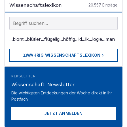
Wissenschaftslexikon
20.557
Einträge
Begriff im Lexikon suchen
...biont
...blütler
...flügelig
...höffig
...id
...ik
...logie
...man
WAHRIG WISSENSCHAFTSLEXIKON
NEWSLETTER
Wissenschaft-Newsletter
Die wichtigsten Entdeckungen der Woche direkt in Ihr
Postfach.
JETZT ANMELDEN