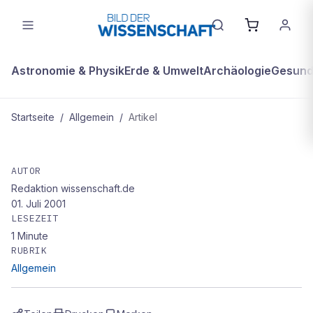
Astronomie & Physik
Erde & Umwelt
Archäologie
Gesundh
Startseite
/
Allgemein
/
Artikel
ALLGEMEIN
Nachgefragt
AUTOR
Redaktion wissenschaft.de
01. Juli 2001
LESEZEIT
1
Minute
RUBRIK
Allgemein