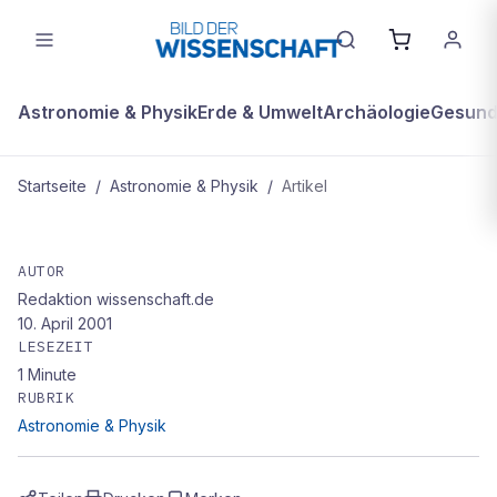
Astronomie & Physik
Erde & Umwelt
Archäologie
Gesundh
Startseite
/
Astronomie & Physik
/
Artikel
ASTRONOMIE & PHYSIK
Nach zwei Pleiten: Neue NASA-
AUTOR
Redaktion wissenschaft.de
Sonde unterwegs zum Mars
10. April 2001
LESEZEIT
1
Minute
RUBRIK
Astronomie & Physik