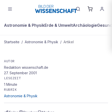
Astronomie & Physik
Erde & Umwelt
Archäologie
Gesundh
Startseite
/
Astronomie & Physik
/
Artikel
ASTRONOMIE & PHYSIK
Nach Panne mit Ariane-5 bringt
AUTOR
Redaktion wissenschaft.de
jetzt Ariane-4 Satellit ins All
27. September 2001
LESEZEIT
1
Minute
RUBRIK
Astronomie & Physik