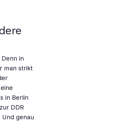
dere
 Denn in
 man strikt
der
 eine
 in Berlin
h zur DDR
z. Und genau