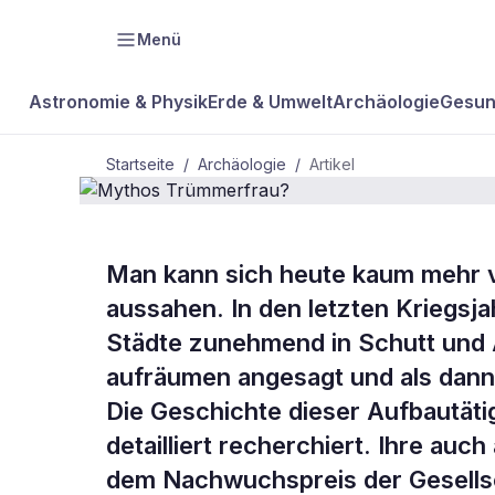
Menü
Astronomie & Physik
Erde & Umwelt
Archäologie
Gesun
Startseite
/
Archäologie
/
Artikel
ARCHÄOLOGIE
Man kann sich heute kaum mehr vo
Mythos
aussahen. In den letzten Kriegsjah
Städte zunehmend in Schutt und
Trümmerfra
aufräumen angesagt und als dann 
Die Geschichte dieser Aufbautätig
detailliert recherchiert. Ihre auc
dem Nachwuchspreis der Gesellsc