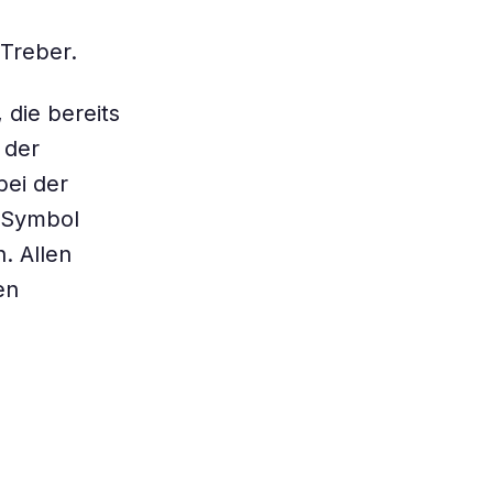
 Treber.
 die bereits
 der
bei der
s Symbol
. Allen
en