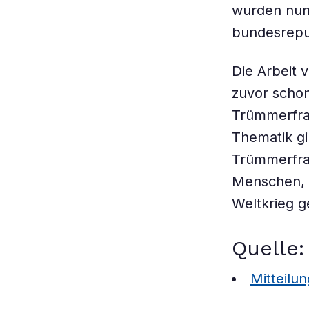
wurden nun
bundesrepub
Die Arbeit 
zuvor schon
Trümmerfrau
Thematik gi
Trümmerfrau
Menschen, 
Weltkrieg g
Quelle:
Mitteilu