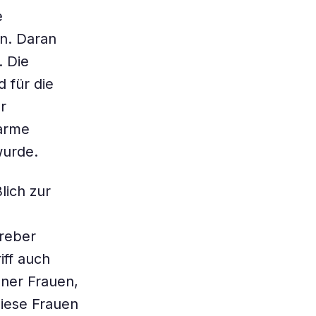
e
n. Daran
. Die
 für die
r
„arme
wurde.
lich zur
reber
iff auch
ener Frauen,
diese Frauen