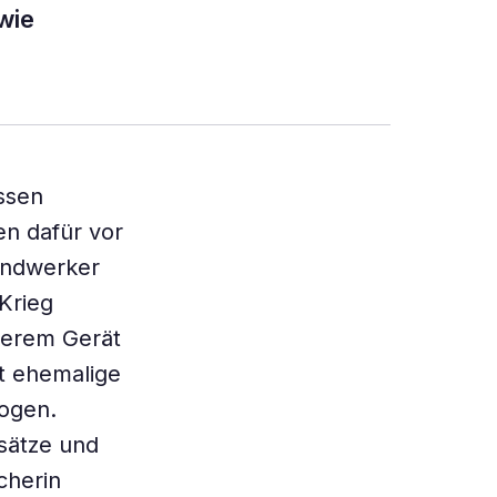
wie
ssen
en dafür vor
andwerker
Krieg
hwerem Gerät
lt ehemalige
zogen.
nsätze und
cherin