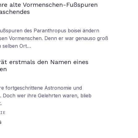
ahre alte Vormenschen-Fußspuren
raschendes
Fußspuren des Paranthropus boisei ändern
iesen Vormenschen. Denn er war genauso groß
am selben Ort…
rät erstmals den Namen eines
en
hre fortgeschrittene Astronomie und
 Doch wer ihre Gelehrten waren, blieb
.
GIE
s