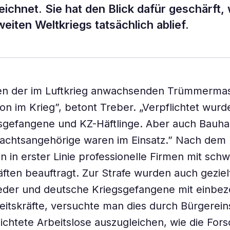
chnet. Sie hat den Blick dafür geschärft, 
ten Weltkriegs tatsächlich ablief.
n der im Luftkrieg anwachsenden Trümmerma
n im Krieg”, betont Treber. „Verpflichtet wurd
gsgefangene und KZ-Häftlinge. Aber auch Bauh
chtsangehörige waren im Einsatz.” Nach dem 
 in erster Linie professionelle Firmen mit sc
ften beauftragt. Zur Strafe wurden auch gezie
ieder und deutsche Kriegsgefangene mit einbe
eitskräfte, versuchte man dies durch Bürgerei
lichtete Arbeitslose auszugleichen, wie die Fors