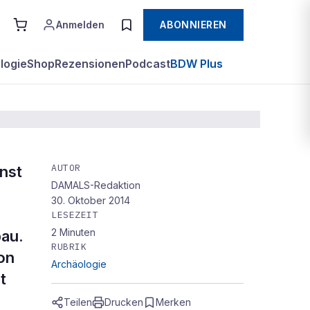
Anmelden
ABONNIEREN
logie
Shop
Rezensionen
Podcast
BDW Plus
AUTOR
nst
DAMALS-Redaktion
30. Oktober 2014
LESEZEIT
2
Minuten
bau.
RUBRIK
on
Archäologie
t
Teilen
Drucken
Merken