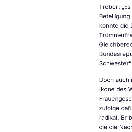
Treber: „E
Beteiligun
konnte die 
Trümmerfrau
Gleichberec
Bundesrepub
Schwester”
Doch auch i
Ikone des 
Frauengesc
zufolge dafü
radikal. Er
die die Nac