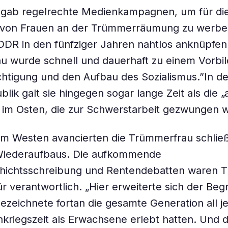
s gab regelrechte Medienkampagnen, um für di
g von Frauen an der Trümmerräumung zu werbe
DDR in den fünfziger Jahren nahtlos anknüpfen
 wurde schnell und dauerhaft zu einem Vorbild
htigung und den Aufbau des Sozialismus.”In de
lik galt sie hingegen sogar lange Zeit als die 
 im Osten, die zur Schwerstarbeit gezwungen 
m Westen avancierten die Trümmerfrau schließ
Wiederaufbaus. Die aufkommende
hichtsschreibung und Rentendebatten waren T
r verantwortlich. „Hier erweiterte sich der Begr
 bezeichnete fortan die gesamte Generation all j
hkriegszeit als Erwachsene erlebt hatten. Und 