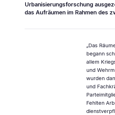
Urbanisierungsforschung ausgezei
das Aufräumen im Rahmen des zwei
„Das Räume
begann scho
allem Krie
und Wehrma
wurden dann
und Fachkrä
Parteimitgl
Fehlten Arb
dienstverpf