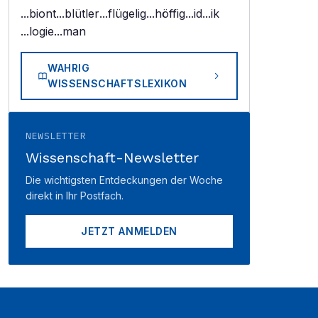
...biont
...blütler
...flügelig
...höffig
...id
...ik
...logie
...man
WAHRIG
WISSENSCHAFTSLEXIKON
NEWSLETTER
Wissenschaft-Newsletter
Die wichtigsten Entdeckungen der Woche
direkt in Ihr Postfach.
JETZT ANMELDEN