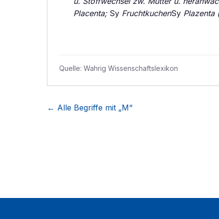
u. Stoffwechsel zw. Mutter u. heranwa
Placenta;
Sy
Fruchtkuchen
Sy
Plazenta 
Quelle:
Wahrig Wissenschaftslexikon
← Alle Begriffe mit „
M
“