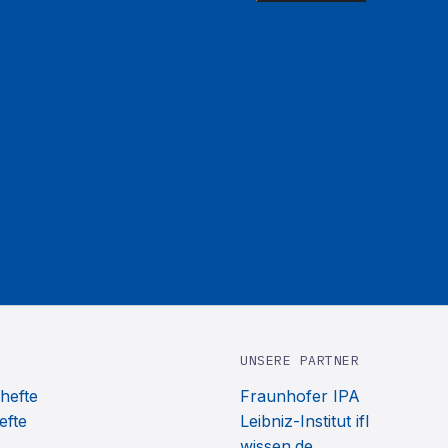
UNSERE PARTNER
hefte
Fraunhofer IPA
efte
Leibniz-Institut ifl
wissen.de