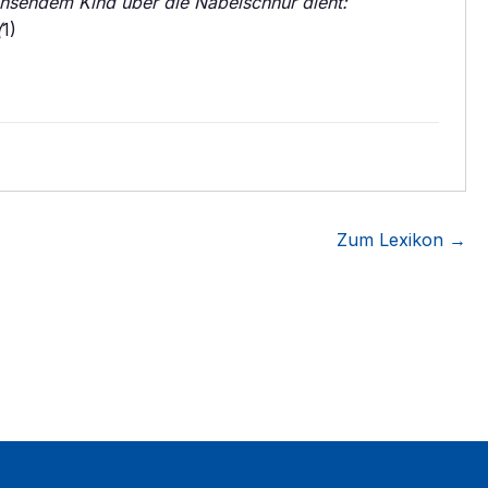
chsendem Kind über die Nabelschnur dient:
(
1)
Zum Lexikon →