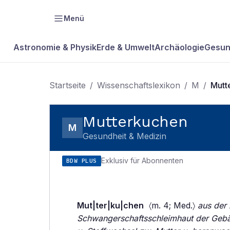
Menü
Astronomie & Physik
Erde & Umwelt
Archäologie
Gesun
Startseite
/
Wissenschaftslexikon
/
M
/
Mutt
Mutterkuchen
M
Gesundheit & Medizin
Exklusiv für Abonnenten
BDW PLUS
Mut|ter|ku|chen
〈m. 4; Med.〉
aus der 
Schwangerschaftsschleimhaut der Gebä