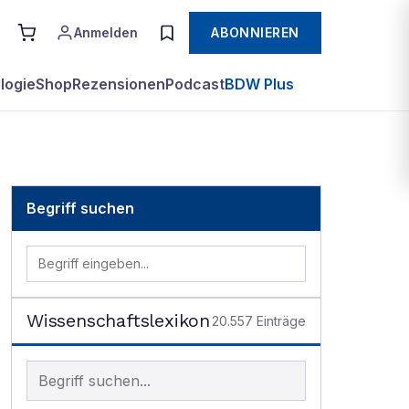
Anmelden
ABONNIEREN
logie
Shop
Rezensionen
Podcast
BDW Plus
Begriff suchen
Wissenschaftslexikon
20.557
Einträge
Begriff im Lexikon suchen