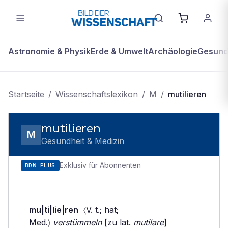
Astronomie & Physik
Erde & Umwelt
Archäologie
Gesundh
Startseite
/
Wissenschaftslexikon
/
M
/
mutilieren
mutilieren
M
Gesundheit & Medizin
Exklusiv für Abonnenten
BDW PLUS
mu|ti|lie|ren
〈V. t.; hat;
Med.〉
verstümmeln
[zu lat.
mutilare
]