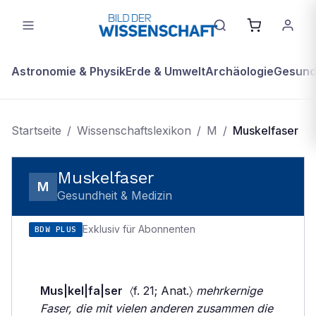
Astronomie & Physik
Erde & Umwelt
Archäologie
Gesundh
Startseite
/
Wissenschaftslexikon
/
M
/
Muskelfaser
Muskelfaser
M
Gesundheit & Medizin
Exklusiv für Abonnenten
BDW PLUS
Mus|kel|fa|ser
〈f. 21; Anat.〉
mehrkernige
Faser, die mit vielen anderen zusammen die