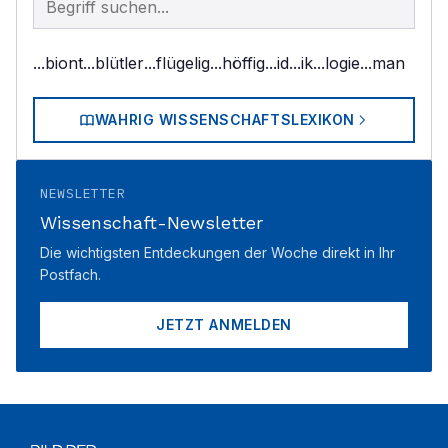
...biont
...blütler
...flügelig
...höffig
...id
...ik
...logie
...man
WAHRIG WISSENSCHAFTSLEXIKON
NEWSLETTER
Wissenschaft-Newsletter
Die wichtigsten Entdeckungen der Woche direkt in Ihr
Postfach.
JETZT ANMELDEN