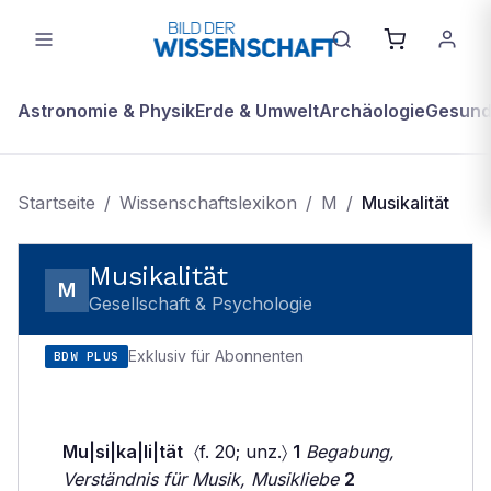
Astronomie & Physik
Erde & Umwelt
Archäologie
Gesundh
Startseite
/
Wissenschaftslexikon
/
M
/
Musikalität
Musikalität
M
Gesellschaft & Psychologie
Exklusiv für Abonnenten
BDW PLUS
Mu|si|ka|li|tät
〈f. 20; unz.〉
1
Begabung,
Verständnis für Musik, Musikliebe
2