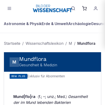
Astronomie & Physik
Erde & Umwelt
Archäologie
Gesundh
Startseite
/
Wissenschaftslexikon
/
M
/
Mundflora
Mundflora
M
Gesundheit & Medizin
Exklusiv für Abonnenten
BDW PLUS
Mund|flo|ra
〈f.; –; unz.; Med.〉
Gesamtheit
der im Mund lebenden Bakterien