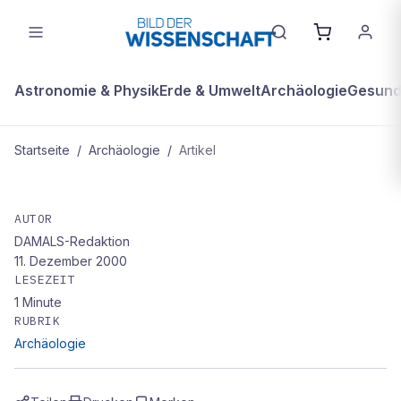
Astronomie & Physik
Erde & Umwelt
Archäologie
Gesundh
Startseite
/
Archäologie
/
Artikel
ARCHÄOLOGIE
Mütter erkennen das Übergewicht
AUTOR
DAMALS-Redaktion
ihrer Kinder oft nicht
11. Dezember 2000
LESEZEIT
1
Minute
RUBRIK
Archäologie