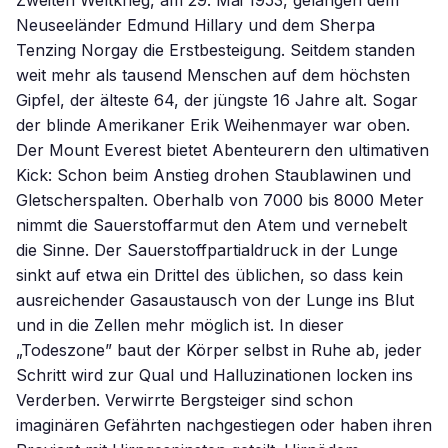
Zweiten Weltkrieg, am 29. Mai 1953, gelangen dem
Neuseeländer Edmund Hillary und dem Sherpa
Tenzing Norgay die Erstbesteigung. Seitdem standen
weit mehr als tausend Menschen auf dem höchsten
Gipfel, der älteste 64, der jüngste 16 Jahre alt. Sogar
der blinde Amerikaner Erik Weihenmayer war oben.
Der Mount Everest bietet Abenteurern den ultimativen
Kick: Schon beim Anstieg drohen Staublawinen und
Gletscherspalten. Oberhalb von 7000 bis 8000 Meter
nimmt die Sauerstoffarmut den Atem und vernebelt
die Sinne. Der Sauerstoffpartialdruck in der Lunge
sinkt auf etwa ein Drittel des üblichen, so dass kein
ausreichender Gasaustausch von der Lunge ins Blut
und in die Zellen mehr möglich ist. In dieser
„Todeszone” baut der Körper selbst in Ruhe ab, jeder
Schritt wird zur Qual und Halluzinationen locken ins
Verderben. Verwirrte Bergsteiger sind schon
imaginären Gefährten nachgestiegen oder haben ihren