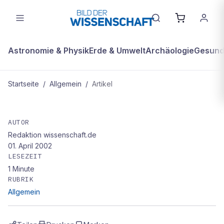
Astronomie & Physik
Erde & Umwelt
Archäologie
Gesundh
Startseite
/
Allgemein
/
Artikel
ALLGEMEIN
Mt. Everest – wie Reinhold Messner
AUTOR
Redaktion wissenschaft.de
ihn nie sah
01. April 2002
LESEZEIT
1
Minute
RUBRIK
Allgemein