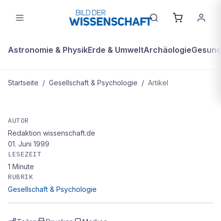
Astronomie & Physik
Erde & Umwelt
Archäologie
Gesundh
Startseite
/
Gesellschaft & Psychologie
/
Artikel
GESELLSCHAFT & PSYCHOLOGIE
Mord im Kokon
AUTOR
Redaktion wissenschaft.de
01. Juni 1999
LESEZEIT
1
Minute
RUBRIK
Gesellschaft & Psychologie