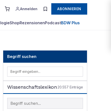
Anmelden
ABONNIEREN
logie
Shop
Rezensionen
Podcast
BDW Plus
Begriff suchen
Wissenschaftslexikon
20.557
Einträge
Begriff im Lexikon suchen