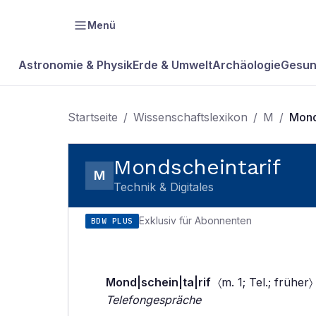
Menü
Astronomie & Physik
Erde & Umwelt
Archäologie
Gesun
Startseite
/
Wissenschaftslexikon
/
M
/
Mond
Mondscheintarif
M
Technik & Digitales
Exklusiv für Abonnenten
BDW PLUS
Mond|schein|ta|rif
〈m. 1; Tel.; früher〉
Telefongespräche