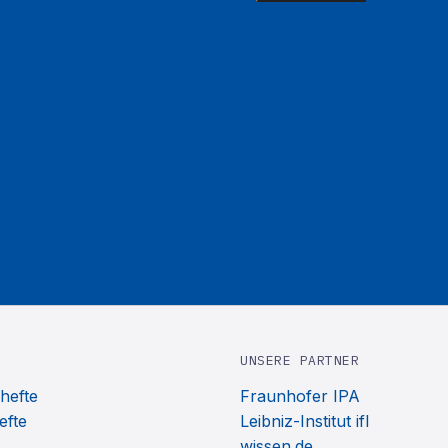
UNSERE PARTNER
hefte
Fraunhofer IPA
efte
Leibniz-Institut ifl
wissen.de