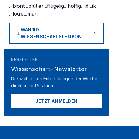
...biont
...blütler
...flügelig
...höffig
...id
...ik
...logie
...man
WAHRIG
WISSENSCHAFTSLEXIKON
NEWSLETTER
Wissenschaft-Newsletter
Die wichtigsten Entdeckungen der Woche
direkt in Ihr Postfach.
JETZT ANMELDEN