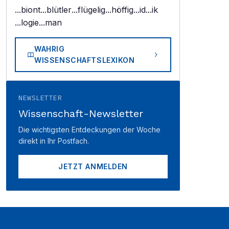
...biont
...blütler
...flügelig
...höffig
...id
...ik
...logie
...man
WAHRIG
WISSENSCHAFTSLEXIKON
NEWSLETTER
Wissenschaft-Newsletter
Die wichtigsten Entdeckungen der Woche
direkt in Ihr Postfach.
JETZT ANMELDEN