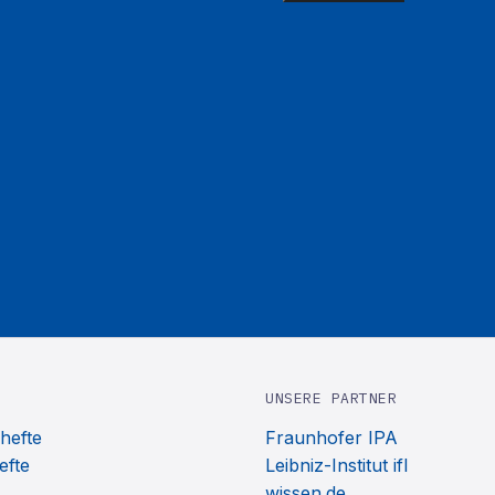
UNSERE PARTNER
hefte
Fraunhofer IPA
efte
Leibniz-Institut ifl
wissen.de