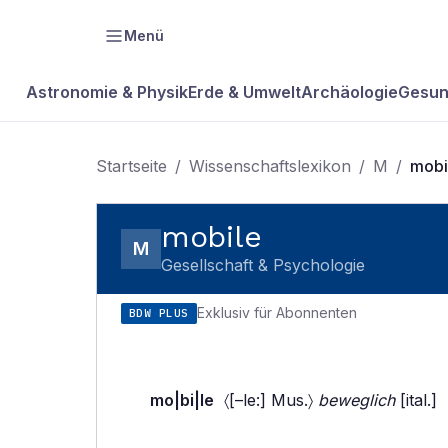
Menü
Astronomie & Physik
Erde & Umwelt
Archäologie
Gesun
Startseite
/
Wissenschaftslexikon
/
M
/
mobi
mobile
M
Gesellschaft & Psychologie
Exklusiv für Abonnenten
BDW PLUS
mo|bi|le
〈[–le:] Mus.〉
beweglich
[ital.]