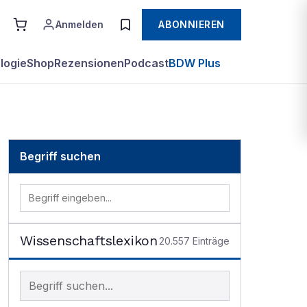
Anmelden
ABONNIEREN
logie
Shop
Rezensionen
Podcast
BDW Plus
Begriff suchen
Wissenschaftslexikon
20.557
Einträge
Begriff im Lexikon suchen