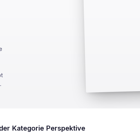
e
bt
…
der Kategorie Perspektive