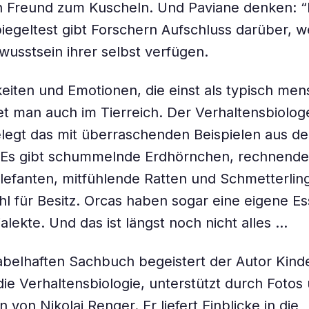
 Freund zum Kuscheln. Und Paviane denken: “D
piegeltest gibt Forschern Aufschluss darüber, w
wusstsein ihrer selbst verfügen.
keiten und Emotionen, die einst als typisch men
det man auch im Tierreich. Der Verhaltensbiolo
legt das mit überraschenden Beispielen aus de
 Es gibt schummelnde Erdhörnchen, rechnende
lefanten, mitfühlende Ratten und Schmetterlin
l für Besitz. Orcas haben sogar eine eigene Es
alekte. Und das ist längst noch nicht alles …
abelhaften Sachbuch begeistert der Autor Kind
die Verhaltensbiologie, unterstützt durch Fotos 
von Nikolai Renger. Er liefert Einblicke in die