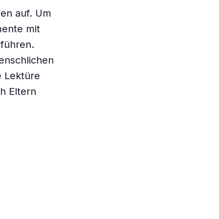
zen auf. Um
mente mit
uführen.
menschlichen
e Lektüre
h Eltern