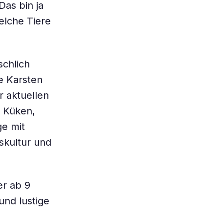
as bin ja
elche Tiere
schlich
ge Karsten
r aktuellen
 Küken,
ge mit
skultur und
er ab 9
und lustige