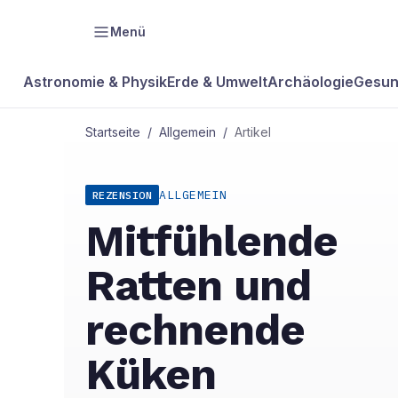
Menü
Astronomie & Physik
Erde & Umwelt
Archäologie
Gesun
Startseite
/
Allgemein
/
Artikel
ALLGEMEIN
REZENSION
Mitfühlende
Ratten und
rechnende
Küken