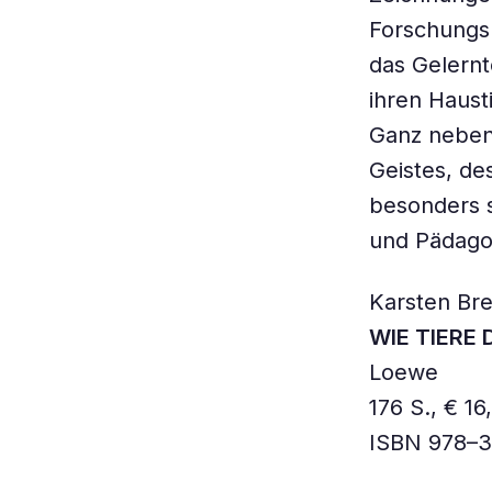
Forschungs
das Gelernt
ihren Haust
Ganz nebenb
Geistes, de
besonders s
und Pädago
Karsten Bre
WIE TIERE
Loewe
176 S., € 16
ISBN 978–