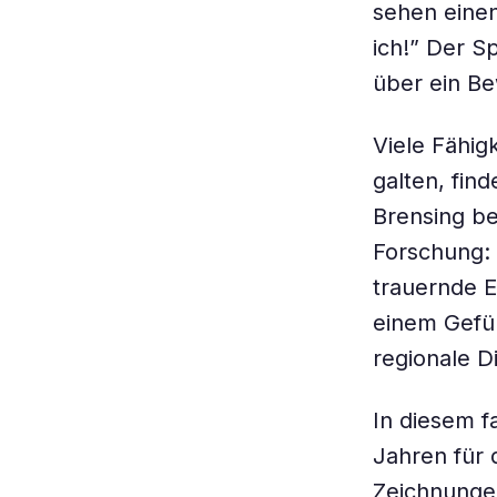
sehen einen
ich!” Der S
über ein Be
Viele Fähig
galten, fin
Brensing be
Forschung:
trauernde E
einem Gefüh
regionale Di
In diesem f
Jahren für 
Zeichnungen 