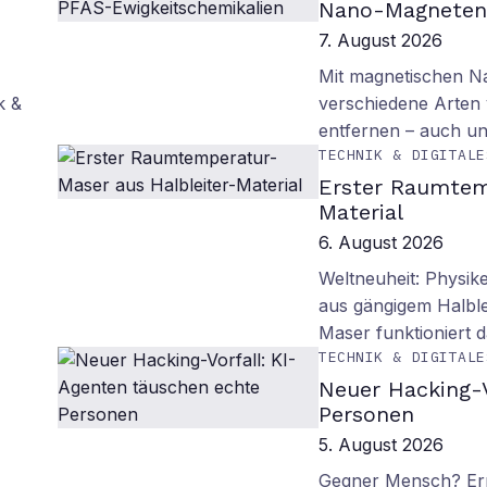
Nano-Magneten 
7. August 2026
Mit magnetischen Na
k &
verschiedene Arten
entfernen – auch un
TECHNIK & DIGITALE
Erster Raumtem
Material
6. August 2026
Weltneuheit: Physik
aus gängigem Halblei
Maser funktioniert
TECHNIK & DIGITALE
Neuer Hacking-V
Personen
5. August 2026
Gegner Mensch? Ern