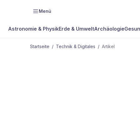
Menü
Astronomie & Physik
Erde & Umwelt
Archäologie
Gesun
Startseite
/
Technik & Digitales
/
Artikel
TECHNIK & DIGITALES
Mit Plastik a
Sonnenfang