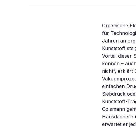
Organische Ele
für Technolog
Jahren an orga
Kunststoff stei
Vorteil dieser
können – auch
nicht”, erklär
Vakuumprozess
einfachen Dru
Siebdruck ode
Kunststoff-Trä
Colsmann geht
Hausdächern u
erwartet er je