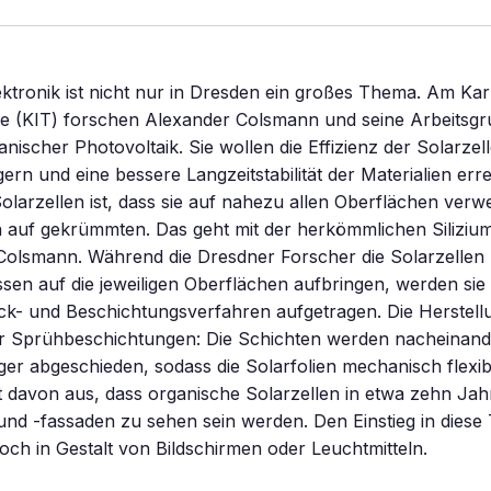
ktronik ist nicht nur in Dresden ein großes Thema. Am Karl
ie (KIT) forschen Alexander Colsmann und seine Arbeitsgr
nischer Photovoltaik. Sie wollen die Effizienz der Solarzel
gern und eine bessere Langzeitstabilität der Materialien err
 Solarzellen ist, dass sie auf nahezu allen Oberflächen ver
 auf gekrümmten. Das geht mit der herkömmlichen Siliziu
t Colsmann. Während die Dresdner Forscher die Solarzellen 
en auf die jeweiligen Oberflächen aufbringen, werden sie
ck- und Beschichtungsverfahren aufgetragen. Die Herstell
r Sprühbeschichtungen: Die Schichten werden nacheinand
ger abgeschieden, sodass die Solarfolien mechanisch flexib
 davon aus, dass organische Solarzellen in etwa zehn Jah
nd -fassaden zu sehen sein werden. Den Einstieg in diese
doch in Gestalt von Bildschirmen oder Leuchtmitteln.