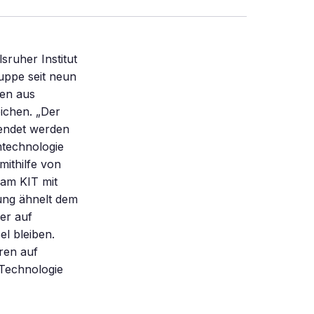
sruher Institut
uppe seit neun
len aus
eichen. „Der
wendet werden
mtechnologie
mithilfe von
 am KIT mit
ung ähnelt dem
er auf
el bleiben.
ren auf
 Technologie