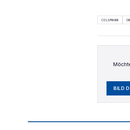
COLSMANN
O
Möchte
BILD 