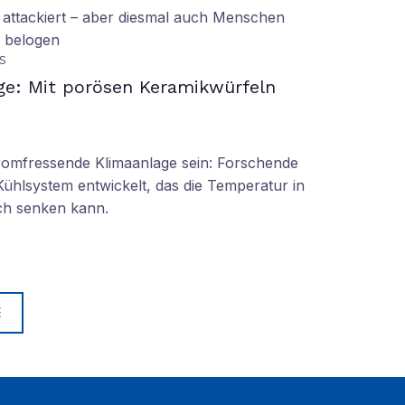
 attackiert – aber diesmal auch Menschen
d belogen
S
ge: Mit porösen Keramikwürfeln
tromfressende Klimaanlage sein: Forschende
Kühlsystem entwickelt, das die Temperatur in
ch senken kann.
E