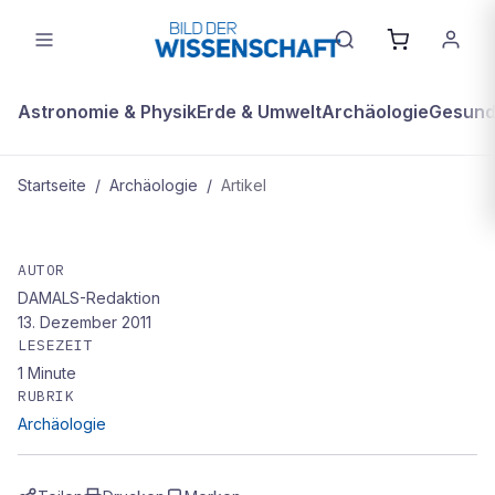
Astronomie & Physik
Erde & Umwelt
Archäologie
Gesundh
Startseite
/
Archäologie
/
Artikel
ARCHÄOLOGIE
Mit Gleichberechtigung zu guten
AUTOR
DAMALS-Redaktion
Mathe-Noten
13. Dezember 2011
LESEZEIT
1
Minute
RUBRIK
Archäologie