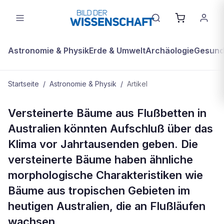
Astronomie & Physik
Erde & Umwelt
Archäologie
Gesundh
Startseite
/
Astronomie & Physik
/
Artikel
ASTRONOMIE & PHYSIK
Versteinerte Bäume aus Flußbetten in
Mit Fluten ist zu rechnen:
Australien könnten Aufschluß über das
Versteinerte Bäume geben Auskunft
Klima vor Jahrtausenden geben. Die
über das australische Klima vor 245
versteinerte Bäume haben ähnliche
Millionen Jahren
morphologische Charakteristiken wie
Bäume aus tropischen Gebieten im
heutigen Australien, die an Flußläufen
wachsen.