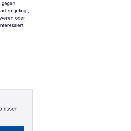
h gegen
rten gelingt,
hweren oder
teressiert
bnissen