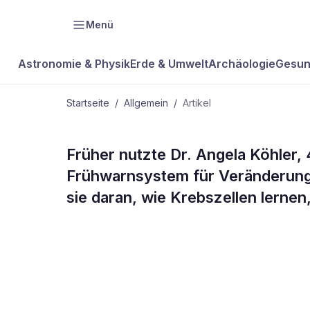
Menü
Astronomie & Physik
Erde & Umwelt
Archäologie
Gesun
Startseite
/
Allgemein
/
Artikel
ALLGEMEIN
Früher nutzte Dr. Angela Köhler,
Mit Fischen
Frühwarnsystem für Veränderung
sie daran, wie Krebszellen lern
Krebs