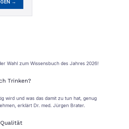
EGEN →
 der Wahl zum Wissensbuch des Jahres 2026!
N
ch Trinken?
tig wird und was das damit zu tun hat, genug
ehmen, erklärt Dr. med. Jürgen Brater.
N
 Qualität