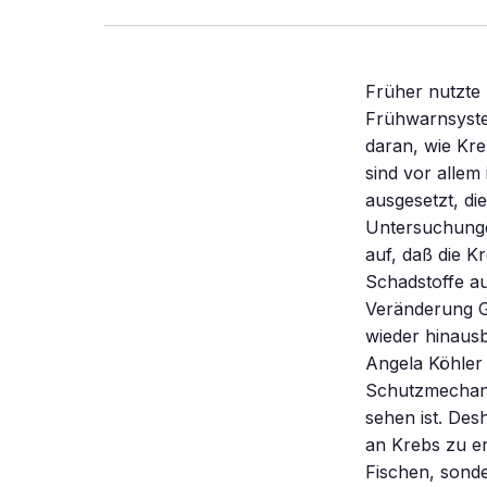
Früher nutzte 
Frühwarnsyste
daran, wie Kr
sind vor allem
ausgesetzt, di
Untersuchungen
auf, daß die K
Schadstoffe au
Veränderung Gi
wieder hinausb
Angela Köhler
Schutzmechani
sehen ist. Des
an Krebs zu er
Fischen, sonde