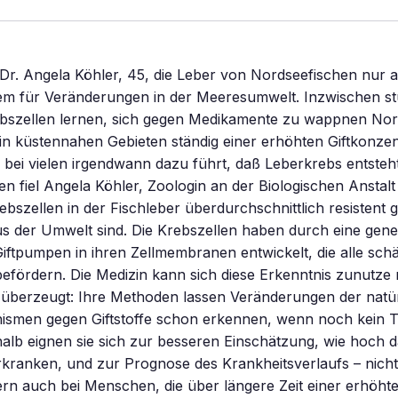
Dr. Angela Köhler, 45, die Leber von Nordseefischen nur a
m für Veränderungen in der Meeresumwelt. Inzwischen stu
ebszellen lernen, sich gegen Medikamente zu wappnen Nor
 in küstennahen Gebieten ständig einer erhöhten Giftkonzen
e bei vielen irgendwann dazu führt, daß Leberkrebs entsteht
 fiel Angela Köhler, Zoologin an der Biologischen Anstalt
rebszellen in der Fischleber überdurchschnittlich resistent 
s der Umwelt sind. Die Krebszellen haben durch eine gene
ftpumpen in ihren Zellmembranen entwickelt, die alle schä
efördern. Die Medizin kann sich diese Erkenntnis zunutze 
 überzeugt: Ihre Methoden lassen Veränderungen der natü
smen gegen Giftstoffe schon erkennen, wenn noch kein 
halb eignen sie sich zur besseren Einschätzung, wie hoch da
kranken, und zur Prognose des Krankheitsverlaufs – nicht
rn auch bei Menschen, die über längere Zeit einer erhöht