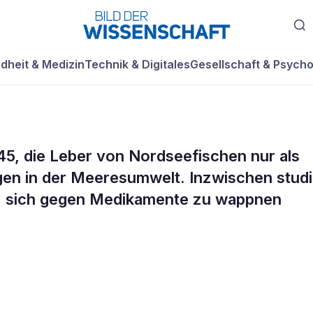
dheit & Medizin
Technik & Digitales
Gesellschaft & Psycho
 45, die Leber von Nordseefischen nur als
 gegen
en in der Meeresumwelt. Inzwischen studi
en, sich gegen Medikamente zu wappnen