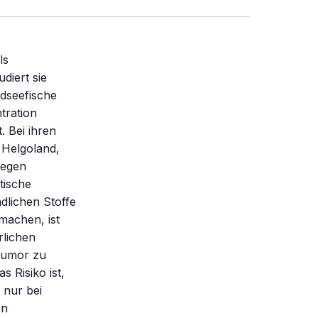
ls
diert sie
dseefische
tration
. Bei ihren
 Helgoland,
gegen
tische
dlichen Stoffe
machen, ist
rlichen
Tumor zu
s Risiko ist,
 nur bei
en