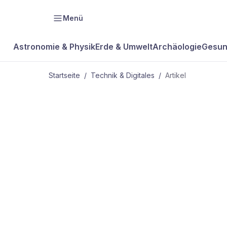
Menü
Astronomie & Physik
Erde & Umwelt
Archäologie
Gesun
Startseite
/
Technik & Digitales
/
Artikel
TECHNIK & DIGITALES
Mit Ecken u
Kanten