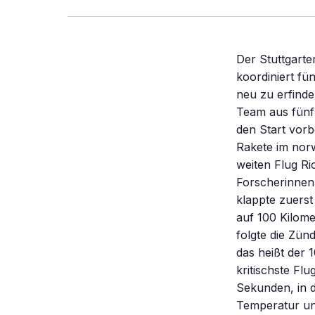
Der Stuttgarter Hendrik Weihs ist Deutschlands Mann für den Wiedereintritt. Er koordiniert fünf Institute des DLR für das Ziel, die Rückkehrtechnik für Raumfahrzeuge neu zu erfinden. Jahrelang hatten sich der Stuttgarter Raumfahrtingenieur und sein Team aus fünf Instituten des Deutschen Zentrums für Luft- und Raumfahrt (DLR) auf den Start vorbereitet. Am 22. Juni 2012 war es endlich soweit: Um 21.18 Uhr hob die Rakete im norwegischen Andøya zu ihrem 250 Kilometer hohen und 900 Kilometer weiten Flug Richtung Norden ab. Zwei Wochen lang hatten die gut drei Dutzend Forscherinnen und Forscher um Hendrik Weihs alles penibel durchgespielt. Alles klappte zuerst wie am Schnürchen. Die erste Raketenstufe schraubte den Flugkörper auf 100 Kilometer Höhe. Dann senkte sich die Spitze ein wenig in die Horizontale. Es folgte die Zündung der zweiten Stufe. Der Testflugkörper Shefex II wurde mit Mach 10, das heißt der 10-fachen Schallgeschwindigkeit, in die Erdatmosphäre geschossen. Die kritischste Flugphase, der Wiedereintritt in die Atmosphäre, hatte begonnen. 50 Sekunden, in denen 300 Sensoren in der Keramikhaut von Shefex II Druck, Temperatur und Wärmefluss aufzeichnen und die Daten an die norwegische Radarstation bei Andøya funken sollten. Doch als der Flugkörper hoch über dem Meer hinter dem Horizont verschwand und eine Station auf Spitzbergen auf die Kontaktübernahme wartete, riss der Datenstrom plötzlich ab. „Da hat uns die Software einen Strich durch die Rechnung gemacht”, erklärte Weihs später nach der Fehlerauswertung. Die Programmroutine war zuvor Dutzende Male getestet worden, versagte aber im entscheidenden Moment. Weihs vermutet, dass der Fallschirm korrekt aufgegangen war und das Projektil mitsamt einem Schwimmkörper behutsam irgendwo auf dem offenen Meer abgesetzt hatte. Doch der Seegang war rau, eine Bergung trotz Peilsender nicht