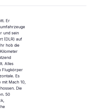
mit Gasdüsen in den luftleeren oberen Atmosphärenschichten und mit Steuerrudern im dichten unteren Teil der Atmosphäre eine größere Flexibilität bei Wiedereintritt und Landemanöver. Der Zielkorridor könnte ein ganzer Kontinent sein. „Damit wären wir sogar flexibler als das Space Shuttle – und das ohne Extraflügel”, sagt Weihs. Erfolgreich war auch die sogenannte Effusionskühlung einer Experimentalkachel am Raumgleiter. In einer solchen Kachel lassen die Forscher Stickstoff nach außen strömen. Das Gas nimmt die Wärme der Kachel mit und bildet einen kühlenden Film auf der Außenhaut. Shefex III soll diese Kühlung erstmals in der Nasenkante tragen, da sich bei g