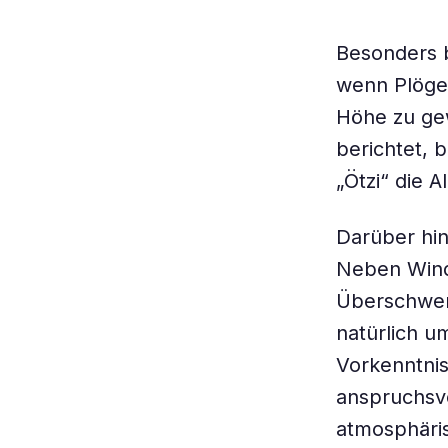
Besonders b
wenn Plöger
Höhe zu ge
berichtet, 
„Ötzi“ die 
Darüber hin
Neben Wind
Überschwem
natürlich u
Vorkenntnis
anspruchsvo
atmosphäris