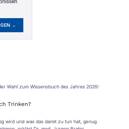
bnissen
EGEN →
 der Wahl zum Wissensbuch des Jahres 2026!
N
ch Trinken?
tig wird und was das damit zu tun hat, genug
ehmen, erklärt Dr. med. Jürgen Brater.