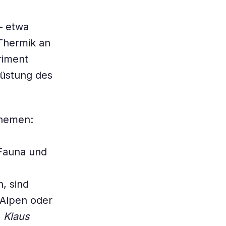
– etwa
Thermik an
riment
rüstung des
Themen:
Fauna und
, sind
 Alpen oder
.
Klaus