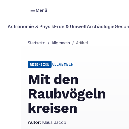
Menü
Astronomie & Physik
Erde & Umwelt
Archäologie
Gesun
Startseite
/
Allgemein
/
Artikel
ALLGEMEIN
REZENSION
Mit den
Raubvögeln
kreisen
Autor:
Klaus Jacob