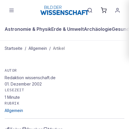
Astronomie & Physik
Erde & Umwelt
Archäologie
Gesundh
Startseite
/
Allgemein
/
Artikel
ALLGEMEIN
Mit den Augen schreiben
AUTOR
Redaktion wissenschaft.de
01. Dezember 2002
LESEZEIT
1
Minute
RUBRIK
Allgemein