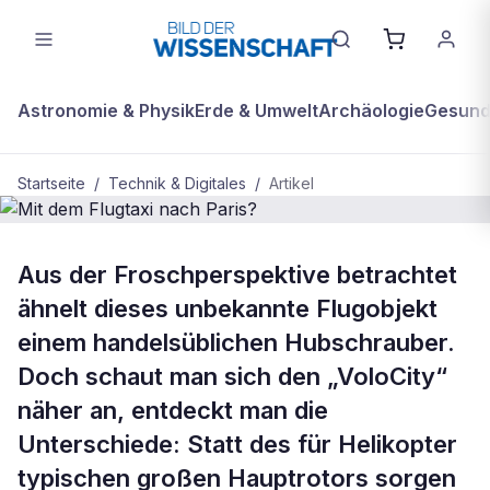
Astronomie & Physik
Erde & Umwelt
Archäologie
Gesundh
Startseite
/
Technik & Digitales
/
Artikel
BDW Plus
TECHNIK & DIGITALES
Aus der Froschperspektive betrachtet
Mit dem Flugtaxi nach Paris?
ähnelt dieses unbekannte Flugobjekt
einem handelsüblichen Hubschrauber.
Doch schaut man sich den „VoloCity“
näher an, entdeckt man die
Unterschiede: Statt des für Helikopter
typischen großen Hauptrotors sorgen