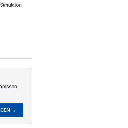
Simulator.
bnissen
EGEN →