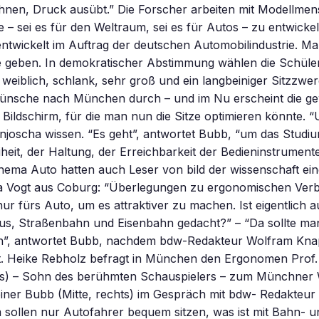
hnen, Druck ausübt.” Die Forscher arbeiten mit Modellme
e – sei es für den Weltraum, sei es für Autos – zu entwickel
entwickelt im Auftrag der deutschen Automobilindustrie. M
e geben. In demokratischer Abstimmung wählen die Schüler
l weiblich, schlank, sehr groß und ein langbeiniger Sitzzwer
ünsche nach München durch – und im Nu erscheint die g
ildschirm, für die man nun die Sitze optimieren könnte. 
njoscha wissen. “Es geht”, antwortet Bubb, “um das Studi
eit, der Haltung, der Erreichbarkeit der Bedieninstrumente
ema Auto hatten auch Leser von bild der wissenschaft ei
na Vogt aus Coburg: “Überlegungen zu ergonomischen Ver
nur fürs Auto, um es attraktiver zu machen. Ist eigentlich 
us, Straßenbahn und Eisenbahn gedacht?” – “Da sollte man
n”, antwortet Bubb, nachdem bdw-Redakteur Wolfram Kna
t. Heike Rebholz befragt in München den Ergonomen Prof.
s) – Sohn des berühmten Schauspielers – zum Münchner
einer Bubb (Mitte, rechts) im Gespräch mit bdw- Redakteu
sollen nur Autofahrer bequem sitzen, was ist mit Bahn- u