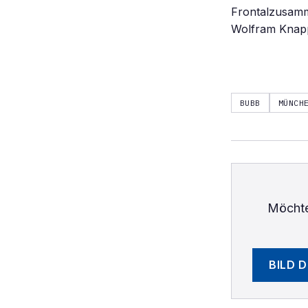
Frontalzusamm
Wolfram Knap
BUBB
MÜNCH
Möchte
BILD 