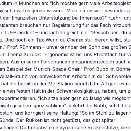
udium in München an: “Ich möchte gern viele Arbeitsobjekte
joscha will es genau wissen: “Mich interessiert besonders 
it der finanziellen Unterstützung bei Ihnen aus?” “Lehr- un
 Studenten brauchen nur Begeisterung für das Fach mitzubri
er TU-Präsident – und lädt ihn gleich ein: “Besuch uns, du
 Und noch ein Tip: Wenn du Chemie stu- dieren willst, st
n.” Prof. Rühmann – unverkennbar der Sohn des großen S
um Thema zurück: “Ergonomie ist bei uns Pflichtfach für 
ngen. Aus unseren Forschungen entspringen jedoch auch e
um Beispiel der Munich-Space-Chair.” Prof. Bubb im Bon
eltall-Stuhl” vor, entwickelt für Arbeiten in der Schwerelos
hat ihn bereits in der Mir-Station benutzt. Im All geht es n
n einen festen Halt in der Schwerelosigkeit zu haben, um z
xperimentieren. “Ich sitze aber gern so lässig wie möglich”,
sch gesehen: ganz schlimm”, belehrt ihn Bubb, setzt ihn 
tuhl und korrigiert seine Haltung: “So im Stuhl zu liegen wi
Sünde: Der Rükken ist nicht gestützt, das gibt später
chäden. Du brauchst eine dynamische Rückenstütze, die 