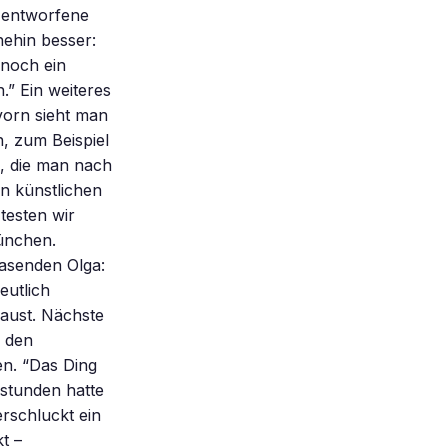
 entworfene
nehin besser:
noch ein
.” Ein weiteres
vorn sieht man
n, zum Beispiel
e, die man nach
en künstlichen
testen wir
ünchen.
asenden Olga:
eutlich
raust. Nächste
n den
n. “Das Ding
rstunden hatte
rschluckt ein
t –