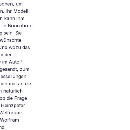
nschen, um
n. Ihr Modell
an kann ihm
 in Bonn ihren
g sein. Sie
ewünschte
“Und wozu das
um der
 im Auto.”
ngesandt, zum
besserungen
auch mal an die
 natürlich
pp die Frage
 Heinzpeter
 Weltraum-
r Wolfram
nd