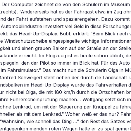
 Der Computer zeichnet die von den Schülern im Museum
rechts). “Andererseits hat es der Fahrgast etwa im Zug oh
nd der Fahrt aufstehen und spazierengehen. Dazu kommt 
Automobilindustrie investiert viel Geld in diese Forschungen
kt: das Head-Up-Display. Bubb erklärt: “Beim Blick nach 
ie Windschutzscheibe eingespiegelte wichtige Informatione
gkeit und einen grauen Balken auf der Straße an der Stell
ekunde erreicht. Im Flugzeug ist es heute schon üblich, d
spiegeln, den der Pilot so immer im Blick hat. Für das Auto 
im Fahrsimulator.” Das macht nun die Schülerin Olga in M
anfred Schweigert steht neben der durch die Landschaft r
andsbalken im Head-Up-Display wurde das Fahrverhalten d
ur nicht bei Olga, die mit 180 km/h durch die Ortschaften b
e ihre Führerscheinprüfung machen… Wolfgang setzt sich i
 ohne Lenkrad, um mit der Steuerung per Knüppel zu fahre
schneller als mit dem Lenkrad.” Woher weiß er das nur? Fah
 “Wahnsinn, wie schnell das Ding …” den Rest des Satzes ve
entgegenkommenden roten Wagen hatte er zu spät gemerk