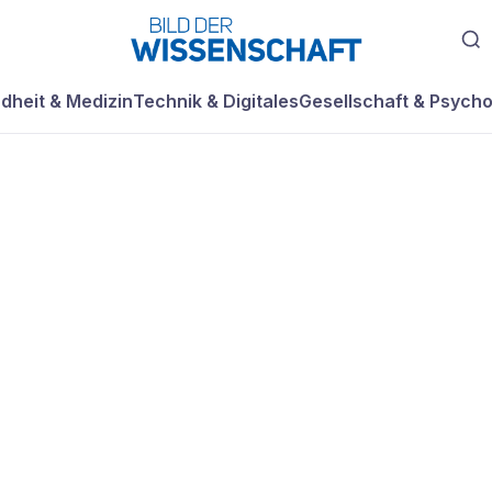
dheit & Medizin
Technik & Digitales
Gesellschaft & Psycho
o bequem in die