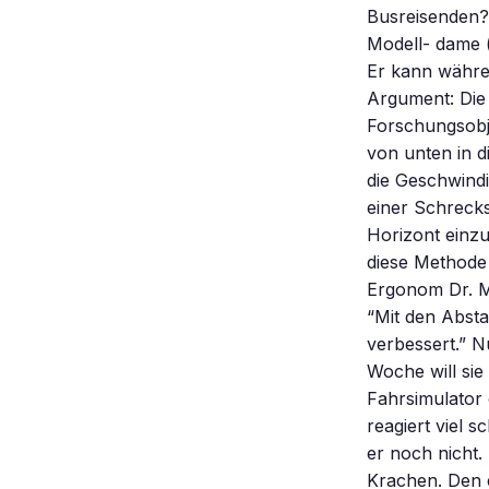
Busreisenden?
Modell- dame (
Er kann währe
Argument: Die 
Forschungsobje
von unten in d
die Geschwindi
einer Schrecks
Horizont einzu
diese Methode 
Ergonom Dr. M
“Mit den Abst
verbessert.” N
Woche will si
Fahrsimulator
reagiert viel 
er noch nicht.
Krachen. Den 