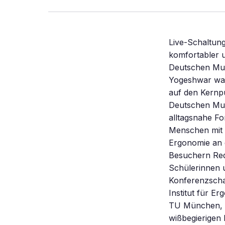
Live-Schaltun
komfortabler u
Deutschen Mus
Yogeshwar war 
auf den Kernpu
Deutschen Mus
alltagsnahe Fo
Menschen mit t
Ergonomie an 
Besuchern Rede
Schülerinnen 
Konferenzscha
Institut für 
TU München, u
wißbegierigen 