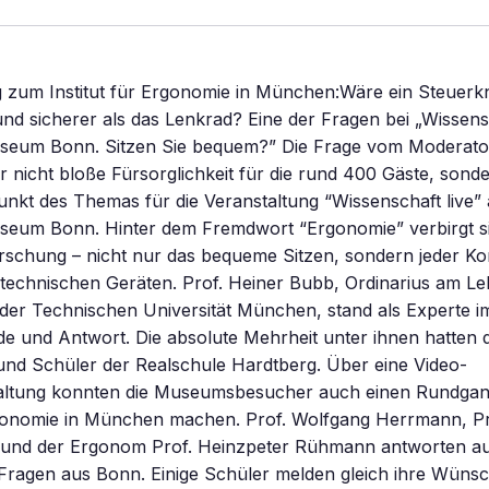
g zum Institut für Ergonomie in München:Wäre ein Steuerk
nd sicherer als das Lenkrad? Eine der Fragen bei „Wissensc
eum Bonn. Sitzen Sie bequem?” Die Frage vom Moderato
nicht bloße Fürsorglichkeit für die rund 400 Gäste, sonder
nkt des Themas für die Veranstaltung “Wissenschaft live” 
eum Bonn. Hinter dem Fremdwort “Ergonomie” verbirgt s
rschung – nicht nur das bequeme Sitzen, sondern jeder Ko
echnischen Geräten. Prof. Heiner Bubb, Ordinarius am Leh
der Technischen Universität München, stand als Experte
 und Antwort. Die absolute Mehrheit unter ihnen hatten d
und Schüler der Realschule Hardtberg. Über eine Video-
ltung konnten die Museumsbesucher auch einen Rundgan
Ergonomie in München machen. Prof. Wolfgang Herrmann, Pr
nd der Ergonom Prof. Heinzpeter Rühmann antworten au
Fragen aus Bonn. Einige Schüler melden gleich ihre Wünsc