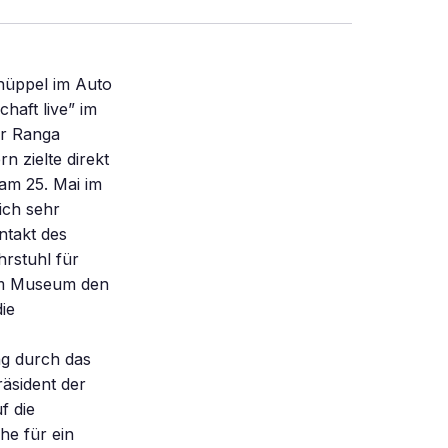
nüppel im Auto
haft live” im
r Ranga
n zielte direkt
am 25. Mai im
ich sehr
ntakt des
rstuhl für
 im Museum den
ie
g durch das
äsident der
f die
he für ein