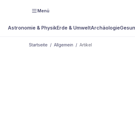
Menü
Astronomie & Physik
Erde & Umwelt
Archäologie
Gesun
Startseite
/
Allgemein
/
Artikel
ALLGEMEIN
Mit dem Aut
Zukunft