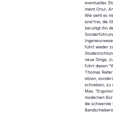
eventuelles St
meint Onur. An
Wie sieht es m
sind frei, die
beruhigt ihn d
Sonderführung.
Ingenieurwese
führt wieder z
Studienrichtu
neue Dinge, z
führt diesen “W
Thomas Reiter 
sitzen, sonder
schreiben, zu e
Max. “Ergonomi
modernen Büros
die schwerste 
Bandscheibens