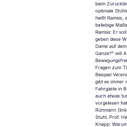
beim Zurückle
optimale Stühl
heißt Ramsis, 
beliebige Maß
Ramsis: Er sol
geben diese W
Dame auf dem B
Ganze?” will A
Bewegungsfreih
Fragen zum Th
Beispiel Vere
gibt es immer 
Fahrgäste in B
auch etwas tu
vorgelesen ha
Rühmann (link
Stuhl. Prof. H
Knapp: Warum 