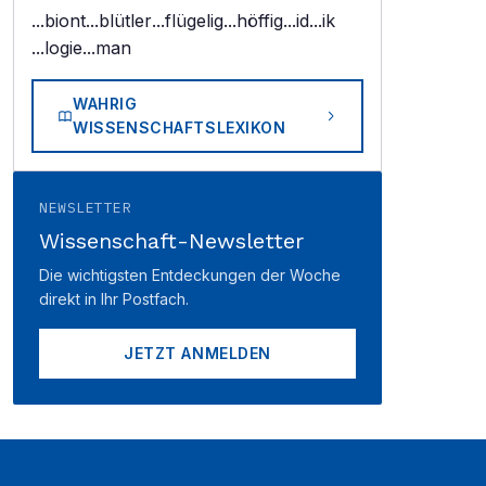
...biont
...blütler
...flügelig
...höffig
...id
...ik
...logie
...man
WAHRIG
WISSENSCHAFTSLEXIKON
NEWSLETTER
Wissenschaft-Newsletter
Die wichtigsten Entdeckungen der Woche
direkt in Ihr Postfach.
JETZT ANMELDEN