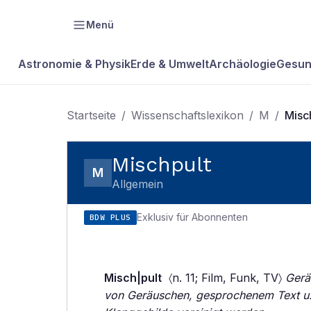
Menü
Astronomie & Physik
Erde & Umwelt
Archäologie
Gesun
Startseite
/
Wissenschaftslexikon
/
M
/
Misc
Mischpult
M
Allgemein
Exklusiv für Abonnenten
BDW PLUS
Misch|pult
〈n. 11; Film, Funk, TV〉
Gerä
von Geräuschen, gesprochenem Text u. 