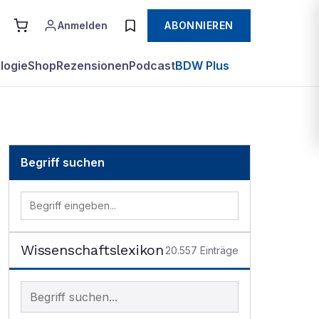
Anmelden
ABONNIEREN
logie
Shop
Rezensionen
Podcast
BDW Plus
Begriff suchen
Wissenschaftslexikon
20.557
Einträge
Begriff im Lexikon suchen