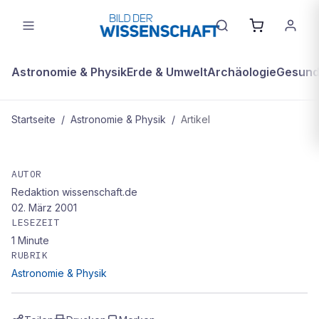
Astronomie & Physik
Erde & Umwelt
Archäologie
Gesundh
Startseite
/
Astronomie & Physik
/
Artikel
ASTRONOMIE & PHYSIK
Mir stürzt früher ab als erwartet
AUTOR
Redaktion wissenschaft.de
02. März 2001
LESEZEIT
1
Minute
RUBRIK
Astronomie & Physik