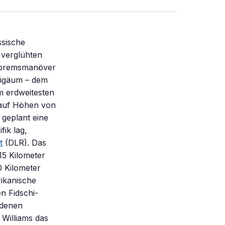
ssische
 verglühten
Abbremsmanöver
rigäum – dem
m erdweitesten
 auf Höhen von
geplant eine
ik lag,
t
(DLR). Das
5 Kilometer
0 Kilometer
ikanische
n Fidschi-
ldenen
 Williams das