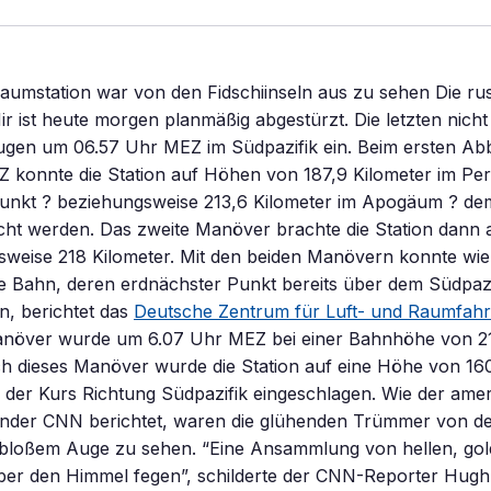
aumstation war von den Fidschiinseln aus zu sehen Die ru
r ist heute morgen planmäßig abgestürzt. Die letzten nicht
gen um 06.57 Uhr MEZ im Südpazifik ein. Beim ersten 
Z konnte die Station auf Höhen von 187,9 Kilometer im Pe
unkt ? beziehungsweise 213,6 Kilometer im Apogäum ? de
cht werden. Das zweite Manöver brachte die Station dann
weise 218 Kilometer. Mit den beiden Manövern konnte wie 
he Bahn, deren erdnächster Punkt bereits über dem Südpazif
n, berichtet das
Deutsche Zentrum für Luft- und Raumfahr
anöver wurde um 6.07 Uhr MEZ bei einer Bahnhöhe von 21
ch dieses Manöver wurde die Station auf eine Höhe von 16
der Kurs Richtung Südpazifik eingeschlagen. Wie der amer
nder CNN berichtet, waren die glühenden Trümmer von de
t bloßem Auge zu sehen. “Eine Ansammlung von hellen, go
über den Himmel fegen”, schilderte der CNN-Reporter Hugh