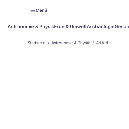
Menü
Astronomie & Physik
Erde & Umwelt
Archäologie
Gesun
Startseite
/
Astronomie & Physik
/
Artikel
ASTRONOMIE & PHYSIK
Mir planmäs
abgestürzt