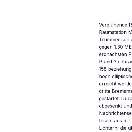
Verglühende R
Raumstation Mi
Trümmer schlu
gegen 1.30 ME
erdnächsten P
Punkt ? gebra
158 beziehungs
hoch elliptisc
erreicht werde
dritte Bremsm
gestartet. Dur
abgesenkt und 
Nachrichtense
Inseln aus mi
Lichtern, die 