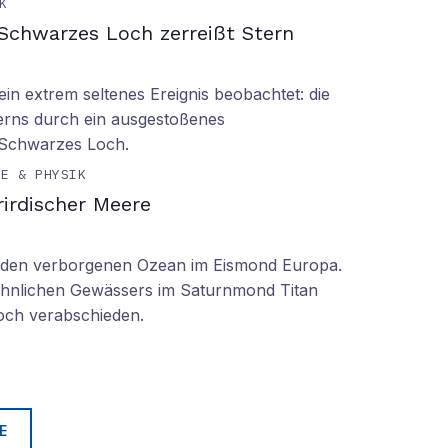
K
Schwarzes Loch zerreißt Stern
n extrem seltenes Ereignis beobachtet: die
erns durch ein ausgestoßenes
 Schwarzes Loch.
IE & PHYSIK
irdischer Meere
n den verborgenen Ozean im Eismond Europa.
 ähnlichen Gewässers im Saturnmond Titan
doch verabschieden.
E