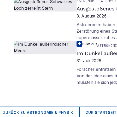
ASTRONOMIE & PHYSI
Ausgestoßenes 
3. August 2026
Astronomen haben ei
Zerstörung eines St
supermassereiches
BDW Plus
ASTRONOM
Im Dunkel außer
31. Juli 2026
Forscher enträtsel
Von der Idee eines
mussten sie sich je
← ZURÜCK ZU
ASTRONOMIE & PHYSIK
ZUR STARTSEIT