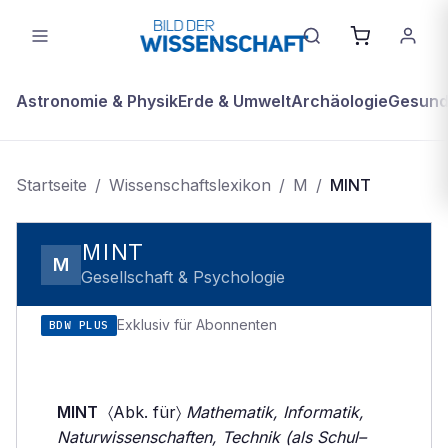
Astronomie & Physik
Erde & Umwelt
Archäologie
Gesundh
Startseite
/
Wissenschaftslexikon
/
M
/
MINT
MINT
M
Gesellschaft & Psychologie
Exklusiv für Abonnenten
BDW PLUS
MINT
〈Abk. für〉
Mathematik, Informatik,
Naturwissenschaften, Technik (als Schul–