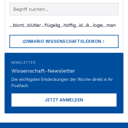
Begriff im Lexikon suchen
...biont
...blütler
...flügelig
...höffig
...id
...ik
...logie
...man
WAHRIG WISSENSCHAFTSLEXIKON
NEWSLETTER
Wissenschaft-Newsletter
Die wichtigsten Entdeckungen der Woche direkt in Ihr
Postfach.
JETZT ANMELDEN