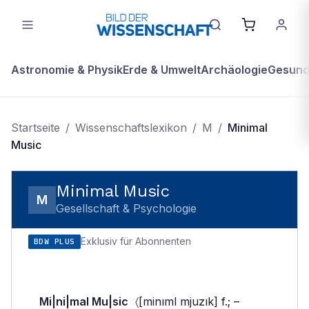
Astronomie & Physik
Erde & Umwelt
Archäologie
Gesundh
Startseite
/
Wissenschaftslexikon
/
M
/
Minimal
Music
Minimal Music
M
Gesellschaft & Psychologie
Exklusiv für Abonnenten
BDW PLUS
Mi|ni|mal Mu|sic
〈[minıml mjuzık] f.; –