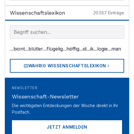
Wissenschaftslexikon
20.557
Einträge
Begriff im Lexikon suchen
...biont
...blütler
...flügelig
...höffig
...id
...ik
...logie
...man
WAHRIG WISSENSCHAFTSLEXIKON
NEWSLETTER
Wissenschaft-Newsletter
Die wichtigsten Entdeckungen der Woche direkt in Ihr
Postfach.
JETZT ANMELDEN