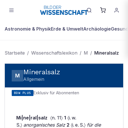
Astronomie & Physik
Erde & Umwelt
Archäologie
Gesundh
Startseite
/
Wissenschaftslexikon
/
M
/
Mineralsalz
Mineralsalz
M
Allgemein
Exklusiv für Abonnenten
BDW PLUS
Mi|ne|ral|salz
〈n. 11〉
1
〈i. w.
S.〉
anorganisches Salz
2
〈i. e. S.〉
für die