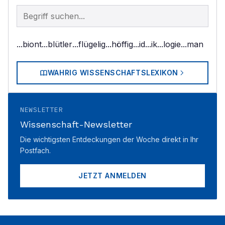
Begriff im Lexikon suchen
...biont
...blütler
...flügelig
...höffig
...id
...ik
...logie
...man
WAHRIG WISSENSCHAFTSLEXIKON
NEWSLETTER
Wissenschaft-Newsletter
Die wichtigsten Entdeckungen der Woche direkt in Ihr
Postfach.
JETZT ANMELDEN